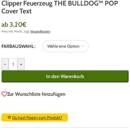
Clipper Feuerzeug THE BULLDOG™ POP
Cover Text
ab
3,20
€
Preis inkl. MwSt., zzgl.
Versandkosten
FARBAUSWAHL
-
+
In den Warenkorb
Zur Wunschliste hinzufügen
💬
Du hast Fragen zum Produkt?