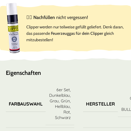
☝🏻
Nachfüllen
nicht vergessen!
Clipper werden nur teilweise gefüllt geliefert. Denk daran,
das passende
Feuerzeuggas für dein Clipper
gleich
mitzubestellen!
Eigenschaften
6er Set
,
Dunkelblau
,
Grau
,
Grün
,
FARBAUSWAHL
HERSTELLER
Hellblau
,
BUL
Rot
,
Schwarz