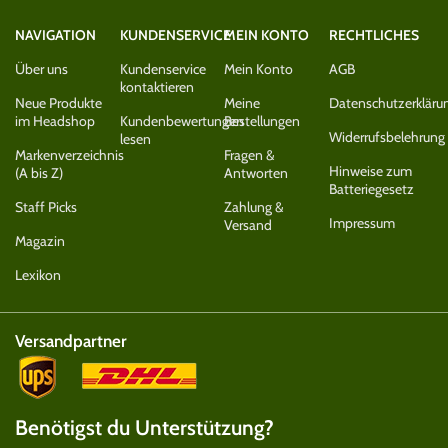
NAVIGATION
KUNDENSERVICE
MEIN KONTO
RECHTLICHES
Über uns
Kundenservice
Mein Konto
AGB
kontaktieren
Neue Produkte
Meine
Datenschutzerkläru
im Headshop
Kundenbewertungen
Bestellungen
Widerrufsbelehrung
lesen
Markenverzeichnis
Fragen &
Hinweise zum
(A bis Z)
Antworten
Batteriegesetz
Staff Picks
Zahlung &
Impressum
Versand
Magazin
Lexikon
Versandpartner
Benötigst du Unterstützung?