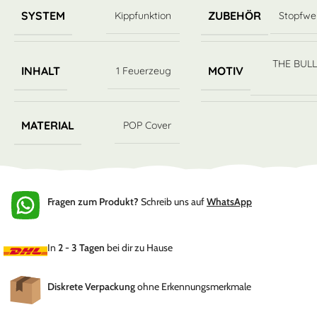
SYSTEM
ZUBEHÖR
Kippfunktion
Stopfwe
THE BUL
INHALT
MOTIV
1 Feuerzeug
MATERIAL
POP Cover
Fragen zum Produkt?
Schreib uns auf
WhatsApp
In
2 - 3 Tagen
bei dir zu Hause
Diskrete Verpackung
ohne Erkennungsmerkmale