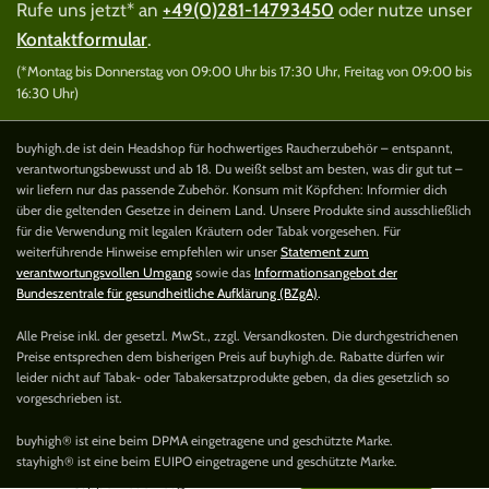
Rufe uns jetzt* an
+49(0)281-14793450
oder nutze unser
Kontaktformular
.
(*Montag bis Donnerstag von 09:00 Uhr bis 17:30 Uhr, Freitag von 09:00 bis
16:30 Uhr)
buyhigh.de ist dein Headshop für hochwertiges Raucherzubehör – entspannt,
verantwortungsbewusst und ab 18. Du weißt selbst am besten, was dir gut tut –
wir liefern nur das passende Zubehör. Konsum mit Köpfchen: Informier dich
über die geltenden Gesetze in deinem Land. Unsere Produkte sind ausschließlich
für die Verwendung mit legalen Kräutern oder Tabak vorgesehen. Für
weiterführende Hinweise empfehlen wir unser
Statement zum
verantwortungsvollen Umgang
sowie das
Informationsangebot der
Bundeszentrale für gesundheitliche Aufklärung (BZgA)
.
Alle Preise inkl. der gesetzl. MwSt., zzgl. Versandkosten. Die durchgestrichenen
Preise entsprechen dem bisherigen Preis auf buyhigh.de. Rabatte dürfen wir
leider nicht auf Tabak- oder Tabakersatzprodukte geben, da dies gesetzlich so
vorgeschrieben ist.
buyhigh® ist eine beim DPMA eingetragene und geschützte Marke.
stayhigh® ist eine beim EUIPO eingetragene und geschützte Marke.
Clipper Feuerzeug THE