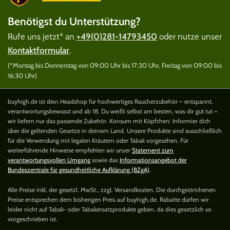
Benötigst du Unterstützung?
Rufe uns jetzt* an
+49(0)281-14793450
oder nutze unser
Kontaktformular
.
(*Montag bis Donnerstag von 09:00 Uhr bis 17:30 Uhr, Freitag von 09:00 bis
16:30 Uhr)
buyhigh.de ist dein Headshop für hochwertiges Raucherzubehör – entspannt,
verantwortungsbewusst und ab 18. Du weißt selbst am besten, was dir gut tut –
wir liefern nur das passende Zubehör. Konsum mit Köpfchen: Informier dich
über die geltenden Gesetze in deinem Land. Unsere Produkte sind ausschließlich
für die Verwendung mit legalen Kräutern oder Tabak vorgesehen. Für
weiterführende Hinweise empfehlen wir unser
Statement zum
verantwortungsvollen Umgang
sowie das
Informationsangebot der
Bundeszentrale für gesundheitliche Aufklärung (BZgA)
.
Alle Preise inkl. der gesetzl. MwSt., zzgl. Versandkosten. Die durchgestrichenen
Preise entsprechen dem bisherigen Preis auf buyhigh.de. Rabatte dürfen wir
leider nicht auf Tabak- oder Tabakersatzprodukte geben, da dies gesetzlich so
vorgeschrieben ist.