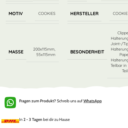
MOTIV
HERSTELLER
COOKIES
COOKIE
Clipp
Halterun
Joint-/Ti
200x115mm
,
Halterun
MASSE
BESONDERHEIT
55x115mm
Pape
Halterun
Teilbar in
Tei
Fragen zum Produkt?
Schreib uns auf
WhatsApp
In
2 - 3 Tagen
bei dir zu Hause