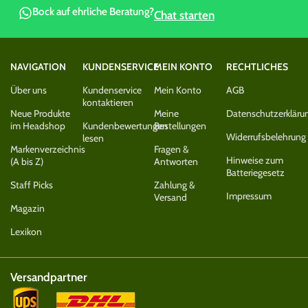
Bock auf ehrliche Beratung?
Chat starten
NAVIGATION
KUNDENSERVICE
MEIN KONTO
RECHTLICHES
Über uns
Kundenservice
Mein Konto
AGB
kontaktieren
Neue Produkte
Meine
Datenschutzerkläru
im Headshop
Kundenbewertungen
Bestellungen
Widerrufsbelehrung
lesen
Markenverzeichnis
Fragen &
Hinweise zum
(A bis Z)
Antworten
Batteriegesetz
Staff Picks
Zahlung &
Impressum
Versand
Magazin
Lexikon
Versandpartner