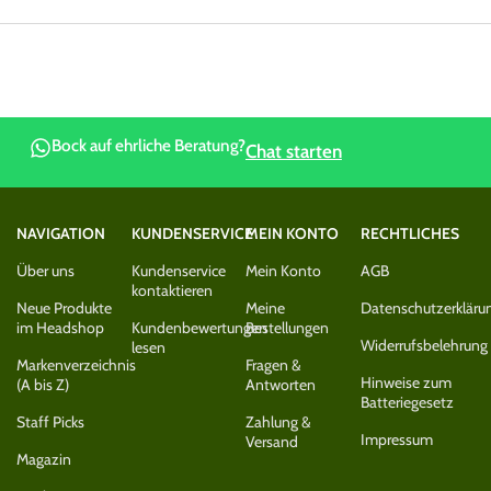
Bock auf ehrliche Beratung?
Chat starten
NAVIGATION
KUNDENSERVICE
MEIN KONTO
RECHTLICHES
Über uns
Kundenservice
Mein Konto
AGB
kontaktieren
Neue Produkte
Meine
Datenschutzerkläru
im Headshop
Kundenbewertungen
Bestellungen
Widerrufsbelehrung
lesen
Markenverzeichnis
Fragen &
Hinweise zum
(A bis Z)
Antworten
Batteriegesetz
Staff Picks
Zahlung &
Impressum
Versand
Magazin