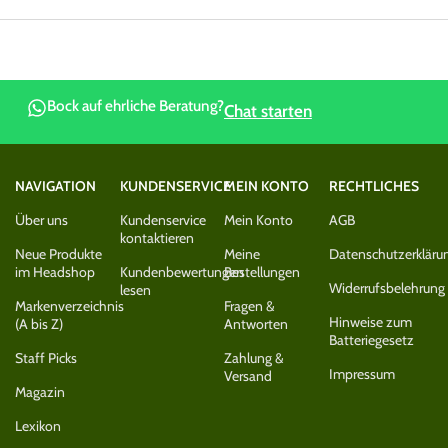
Bock auf ehrliche Beratung?
Chat starten
NAVIGATION
KUNDENSERVICE
MEIN KONTO
RECHTLICHES
Über uns
Kundenservice
Mein Konto
AGB
kontaktieren
Neue Produkte
Meine
Datenschutzerkläru
im Headshop
Kundenbewertungen
Bestellungen
Widerrufsbelehrung
lesen
Markenverzeichnis
Fragen &
Hinweise zum
(A bis Z)
Antworten
Batteriegesetz
Staff Picks
Zahlung &
Impressum
Versand
Magazin
Lexikon