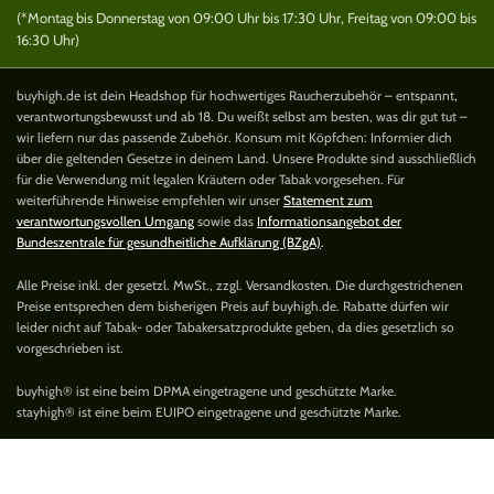
(*Montag bis Donnerstag von 09:00 Uhr bis 17:30 Uhr, Freitag von 09:00 bis
16:30 Uhr)
buyhigh.de ist dein Headshop für hochwertiges Raucherzubehör – entspannt,
verantwortungsbewusst und ab 18. Du weißt selbst am besten, was dir gut tut –
wir liefern nur das passende Zubehör. Konsum mit Köpfchen: Informier dich
über die geltenden Gesetze in deinem Land. Unsere Produkte sind ausschließlich
für die Verwendung mit legalen Kräutern oder Tabak vorgesehen. Für
weiterführende Hinweise empfehlen wir unser
Statement zum
verantwortungsvollen Umgang
sowie das
Informationsangebot der
Bundeszentrale für gesundheitliche Aufklärung (BZgA)
.
Alle Preise inkl. der gesetzl. MwSt., zzgl. Versandkosten. Die durchgestrichenen
Preise entsprechen dem bisherigen Preis auf buyhigh.de. Rabatte dürfen wir
leider nicht auf Tabak- oder Tabakersatzprodukte geben, da dies gesetzlich so
vorgeschrieben ist.
buyhigh® ist eine beim DPMA eingetragene und geschützte Marke.
stayhigh® ist eine beim EUIPO eingetragene und geschützte Marke.
GIZEH Black Filter