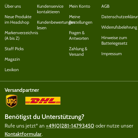
Über uns
Kundenservice
Mein Konto
AGB
kontaktieren
Neue Produkte
Meine
Datenschutzerkläru
im Headshop
Kundenbewertungen
Bestellungen
Widerrufsbelehrung
lesen
Markenverzeichnis
Fragen &
Hinweise zum
(A bis Z)
Antworten
Batteriegesetz
Staff Picks
Zahlung &
Impressum
Versand
Magazin
Lexikon
Versandpartner
Benötigst du Unterstützung?
Rufe uns jetzt* an
+49(0)281-14793450
oder nutze unser
Kontaktformular
.