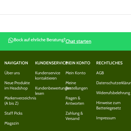
Bock auf ehrliche Beratung?
Chat starten
NAVIGATION
KUNDENSERVICE
MEIN KONTO
RECHTLICHES
Über uns
Kundenservice
Mein Konto
AGB
kontaktieren
Neue Produkte
Meine
Datenschutzerkläru
im Headshop
Kundenbewertungen
Bestellungen
Widerrufsbelehrung
lesen
Markenverzeichnis
Fragen &
Hinweise zum
(A bis Z)
Antworten
Batteriegesetz
Staff Picks
Zahlung &
Impressum
Versand
Magazin