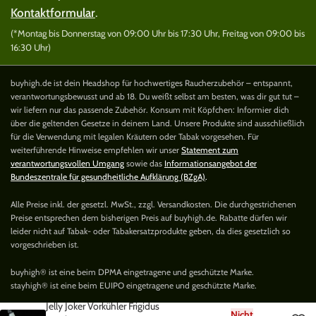
Kontaktformular
.
(*Montag bis Donnerstag von 09:00 Uhr bis 17:30 Uhr, Freitag von 09:00 bis
16:30 Uhr)
buyhigh.de ist dein Headshop für hochwertiges Raucherzubehör – entspannt,
verantwortungsbewusst und ab 18. Du weißt selbst am besten, was dir gut tut –
wir liefern nur das passende Zubehör. Konsum mit Köpfchen: Informier dich
über die geltenden Gesetze in deinem Land. Unsere Produkte sind ausschließlich
für die Verwendung mit legalen Kräutern oder Tabak vorgesehen. Für
weiterführende Hinweise empfehlen wir unser
Statement zum
verantwortungsvollen Umgang
sowie das
Informationsangebot der
Bundeszentrale für gesundheitliche Aufklärung (BZgA)
.
Alle Preise inkl. der gesetzl. MwSt., zzgl. Versandkosten. Die durchgestrichenen
Preise entsprechen dem bisherigen Preis auf buyhigh.de. Rabatte dürfen wir
leider nicht auf Tabak- oder Tabakersatzprodukte geben, da dies gesetzlich so
vorgeschrieben ist.
buyhigh® ist eine beim DPMA eingetragene und geschützte Marke.
stayhigh® ist eine beim EUIPO eingetragene und geschützte Marke.
Jelly Joker Vorkühler Frigidus
Nicht