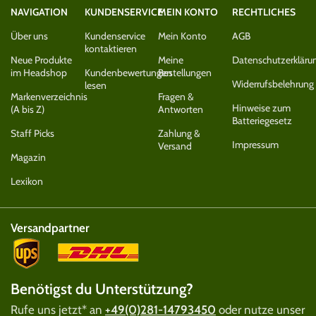
NAVIGATION
KUNDENSERVICE
MEIN KONTO
RECHTLICHES
Über uns
Kundenservice
Mein Konto
AGB
kontaktieren
Neue Produkte
Meine
Datenschutzerkläru
im Headshop
Kundenbewertungen
Bestellungen
Widerrufsbelehrung
lesen
Markenverzeichnis
Fragen &
Hinweise zum
(A bis Z)
Antworten
Batteriegesetz
Staff Picks
Zahlung &
Impressum
Versand
Magazin
Lexikon
Versandpartner
Benötigst du Unterstützung?
Rufe uns jetzt* an
+49(0)281-14793450
oder nutze unser