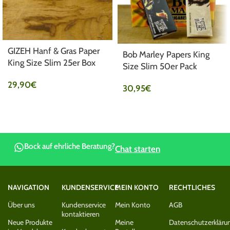
GIZEH Hanf & Gras Paper
Bob Marley Papers King
King Size Slim 25er Box
Size Slim 50er Pack
29,90
€
30,95
€
Bock auf ehrliche Beratung?
Chat starten
NAVIGATION
KUNDENSERVICE
MEIN KONTO
RECHTLICHES
Über uns
Kundenservice
Mein Konto
AGB
kontaktieren
Neue Produkte
Meine
Datenschutzerkläru