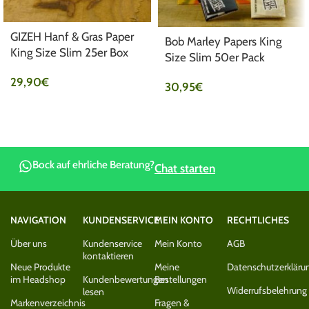
GIZEH Hanf & Gras Paper
Bob Marley Papers King
King Size Slim 25er Box
Size Slim 50er Pack
29,90
€
30,95
€
Bock auf ehrliche Beratung?
Chat starten
NAVIGATION
KUNDENSERVICE
MEIN KONTO
RECHTLICHES
Über uns
Kundenservice
Mein Konto
AGB
kontaktieren
Neue Produkte
Meine
Datenschutzerkläru
im Headshop
Kundenbewertungen
Bestellungen
Widerrufsbelehrung
lesen
Markenverzeichnis
Fragen &