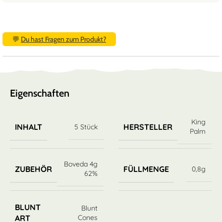
💬
Du hast Fragen zum Produkt?
Eigenschaften
King
INHALT
HERSTELLER
5 Stück
Palm
Boveda 4g
ZUBEHÖR
FÜLLMENGE
0,8g
62%
BLUNT
Blunt
Cones
ART