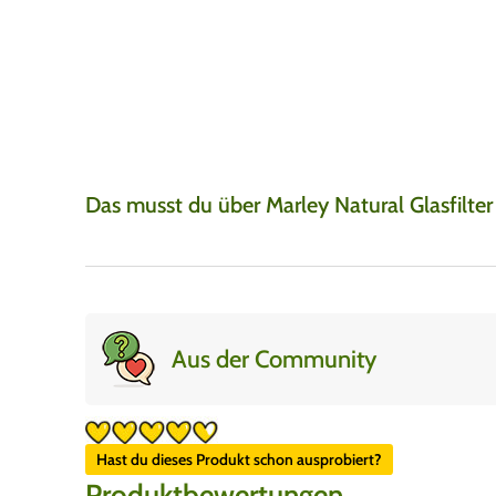
Sehr gute Produkt
Jay
7. August 2026
Super produkte, super
gut.
Das musst du über Marley Natural Glasfilter
Aus der Community
Hast du dieses Produkt schon ausprobiert?
Produktbewertungen