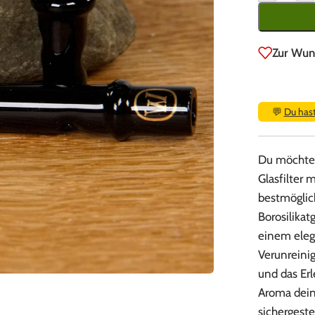
Zur Wun
💬
Du has
Du möchtes
Glasfilter 
bestmöglic
Borosilikat
einem eleg
Verunreini
und das Erl
Aroma dein
sichergestel