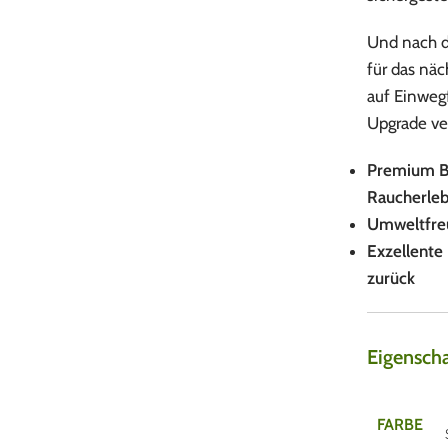
Und nach de
für das nä
auf Einweg
Upgrade ve
Premium Bor
Raucherleb
Umweltfre
Exzellente
zurück
Eigensch
FARBE