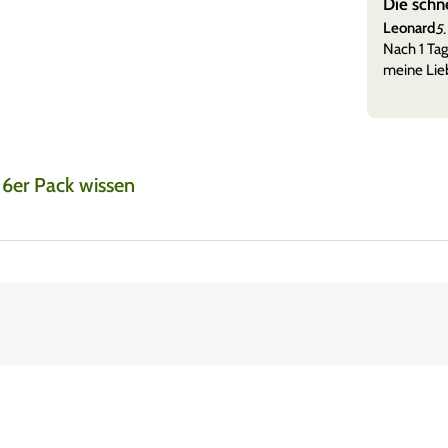
e, super Versand
Die schn
Leonard
5.
 versandt + etwas zu naschen und tolle Sticker sehr
Nach 1 Tag
meine Lieb
 6er Pack wissen