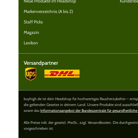
Neue Produkte im Headshop
Kundenbe
Markenverzeichnis (A bis Z)
Staff Picks
Magazin
Lexikon
Versandpartner
buyhigh.de ist dein Headshop für hochwertiges Raucherzubehör – entspa
die geltenden Gesetze in deinem Land. Unsere Produkte sind ausschlie
sowie das
Informationsangebot der Bundeszentrale für gesundheitliche
Alle Preise inkl. der gesetzl. MwSt., zzgl. Versandkosten. Die durchgest
vorgeschrieben ist.