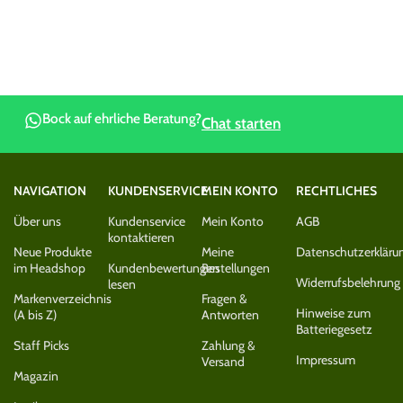
Bock auf ehrliche Beratung?
Chat starten
NAVIGATION
KUNDENSERVICE
MEIN KONTO
RECHTLICHES
Über uns
Kundenservice
Mein Konto
AGB
kontaktieren
Neue Produkte
Meine
Datenschutzerkläru
im Headshop
Kundenbewertungen
Bestellungen
Widerrufsbelehrung
lesen
Markenverzeichnis
Fragen &
Hinweise zum
(A bis Z)
Antworten
Batteriegesetz
Staff Picks
Zahlung &
Impressum
Versand
Magazin