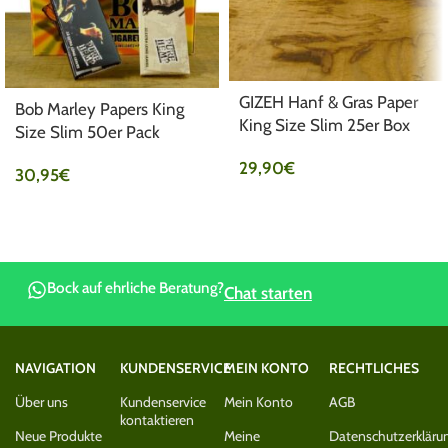
GIZEH Hanf & Gras Paper
Bob Marley Papers King
King Size Slim 25er Box
Size Slim 50er Pack
29,90
€
30,95
€
Bock auf ehrliche Beratung?
Chat starten
NAVIGATION
KUNDENSERVICE
MEIN KONTO
RECHTLICHES
Über uns
Kundenservice
Mein Konto
AGB
kontaktieren
Neue Produkte
Meine
Datenschutzerkläru