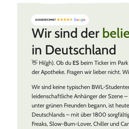
Rolling Papers & Zubehör
Wir sind der
beli
in Deutschland
👋 Hi(gh). Ob du
ES
beim Ticker im Park 
der Apotheke. Fragen wir lieber nicht. W
Wir sind keine typischen BWL-Studente
leidenschaftliche Anhänger der Szene – w
unter grünen Freunden begann, ist heut
Deutschlands – mit über 1800 sorgfälti
Freaks, Slow-Burn-Lover, Chiller und Can