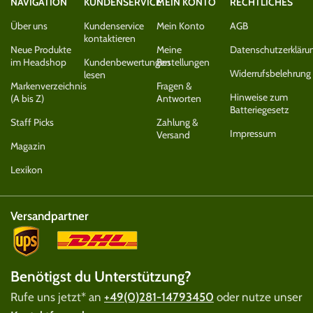
NAVIGATION
KUNDENSERVICE
MEIN KONTO
RECHTLICHES
Über uns
Kundenservice
Mein Konto
AGB
kontaktieren
Neue Produkte
Meine
Datenschutzerkläru
im Headshop
Kundenbewertungen
Bestellungen
Widerrufsbelehrung
lesen
Markenverzeichnis
Fragen &
Hinweise zum
(A bis Z)
Antworten
Batteriegesetz
Staff Picks
Zahlung &
Impressum
Versand
Magazin
Lexikon
Versandpartner
Benötigst du Unterstützung?
Rufe uns jetzt* an
+49(0)281-14793450
oder nutze unser