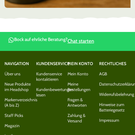
Bock auf ehrliche Beratung?
Chat starten
NAVIGATION
KUNDENSERVICE
MEIN KONTO
RECHTLICHES
Über uns
Kundenservice
Mein Konto
AGB
kontaktieren
Neue Produkte
Meine
Datenschutzerkläru
im Headshop
Kundenbewertungen
Bestellungen
Widerrufsbelehrung
lesen
Markenverzeichnis
Fragen &
Hinweise zum
(A bis Z)
Antworten
Batteriegesetz
Staff Picks
Zahlung &
Impressum
Versand
Magazin