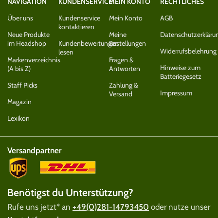
NAVIGATION
KUNDENSERVICE
MEIN KONTO
RECHTLICHES
Über uns
Kundenservice
Mein Konto
AGB
kontaktieren
Neue Produkte
Meine
Datenschutzerkläru
im Headshop
Kundenbewertungen
Bestellungen
Widerrufsbelehrung
lesen
Markenverzeichnis
Fragen &
Hinweise zum
(A bis Z)
Antworten
Batteriegesetz
Staff Picks
Zahlung &
Impressum
Versand
Magazin
Lexikon
Versandpartner
Benötigst du Unterstützung?
Rufe uns jetzt* an
+49(0)281-14793450
oder nutze unser