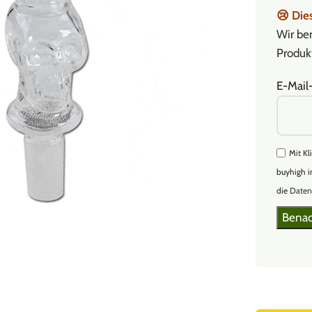
😢
Dies
Wir ben
Produkt
E-Mail
Mit Kl
buyhigh i
die
Daten