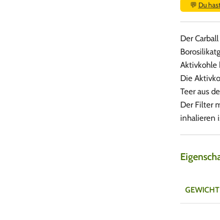
💬
Du has
Der Carball
Borosilikat
Aktivkohle
Die Aktivko
Teer aus d
Der Filter 
inhalieren i
Eigensch
GEWICHT