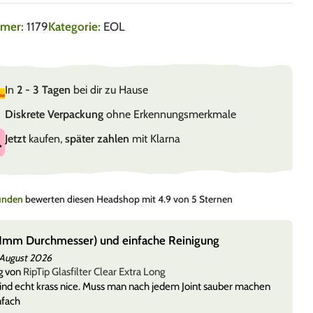
mmer:
1179
Kategorie:
EOL
In
2 - 3 Tagen
bei dir zu Hause
Diskrete Verpackung
ohne Erkennungsmerkmale
Jetzt
kaufen,
später zahlen
mit Klarna
Kunden
bewerten diesen Headshop mit 4.9 von 5 Sternen
(11mm Durchmesser) und einfache Reinigung
 August 2026
g von
RipTip Glasfilter Clear Extra Long
 sind echt krass nice. Muss man nach jedem Joint sauber machen
nfach