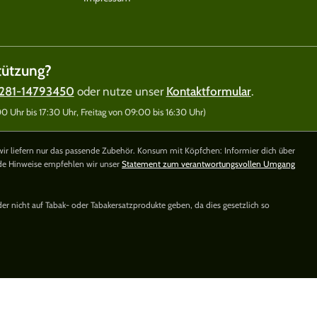
tützung?
281-14793450
oder nutze unser
Kontaktformular
.
 Uhr bis 17:30 Uhr, Freitag von 09:00 bis 16:30 Uhr)
wir liefern nur das passende Zubehör. Konsum mit Köpfchen: Informier dich über
nde Hinweise empfehlen wir unser
Statement zum verantwortungsvollen Umgang
der nicht auf Tabak- oder Tabakersatzprodukte geben, da dies gesetzlich so