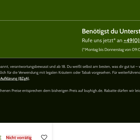
Benötigst du Unters
Rufe uns jetzt* an
+49(0)
(*Montag bis Donnerstag von 09:00
nnt, verantwortungsbewusst und ab 18. Du weißt selbst am besten, was dir gut tut – 
ßlich für die Verwendung mit legalen Kräutern oder Tabak vorgesehen. Für weiterführe
 Aufklärung (BZgA)
.
richenen Preise entsprechen dem bisherigen Preis auf buyhigh.de. Rabatte dürfen wir lei
€
Nicht vorrätig