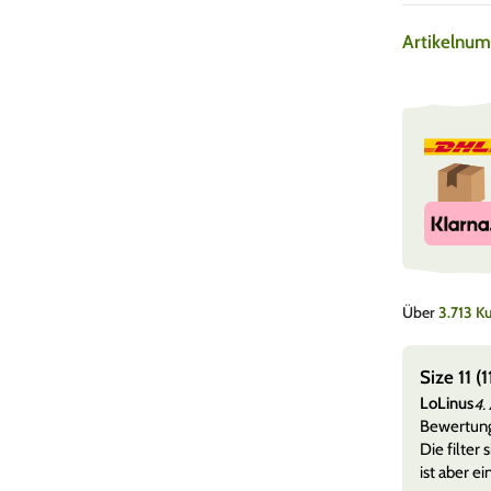
Artikelnu
Über
3.713 
rung
Size 11 
LoLinus
26
4.
lten alles sauber in in einen top Zustand sogar noch
Bewertun
d als Geschenk dabei gepac
Mehr anzeigen
Die filter
ist aber ei