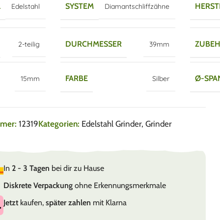
L
SYSTEM
HERST
Edelstahl
Diamantschliffzähne
DURCHMESSER
ZUBE
2-teilig
39mm
FARBE
Ø-SPA
15mm
Silber
mmer:
12319
Kategorien:
Edelstahl Grinder
,
Grinder
In
2 - 3 Tagen
bei dir zu Hause
Diskrete Verpackung
ohne Erkennungsmerkmale
Jetzt
kaufen,
später zahlen
mit Klarna