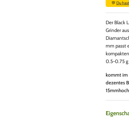
💬
Du has
Der Black L
Grinder au
Diamantsch
mm passt er
kompakten 
0.5-0.75 g 
kommt im 
dezentes B
15mmhoch &
Eigensch