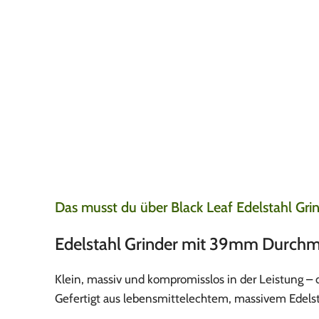
Die schnelle Liefe
Leonard
5. August 20
Nach 1 Tag alles erha
meine Lieblings blun
Das musst du über Black Leaf Edelstahl Gr
Edelstahl Grinder mit 39mm Durchme
Klein, massiv und kompromisslos in der Leistung – de
Gefertigt aus lebensmittelechtem, massivem Edels