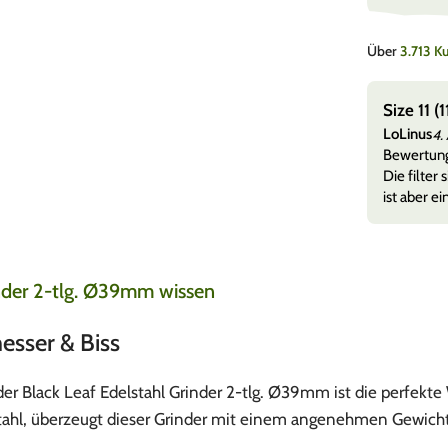
Über
3.713 
rung
Size 11 
LoLinus
26
4.
lten alles sauber in in einen top Zustand sogar noch
Bewertun
d als Geschenk dabei gepac
Mehr anzeigen
Die filter
ist aber ei
inder 2-tlg. Ø39mm wissen
sser & Biss
r Black Leaf Edelstahl Grinder 2-tlg. Ø39mm ist die perfekte Wa
tahl, überzeugt dieser Grinder mit einem angenehmen Gewicht