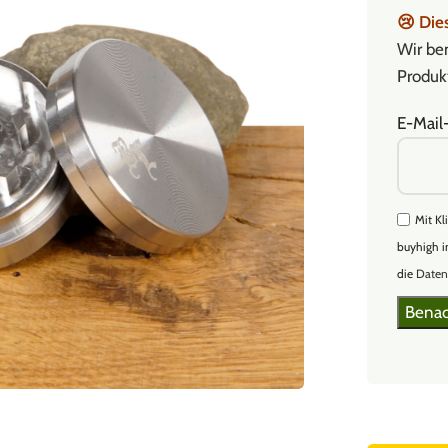
😢
Dies
Wir ben
Produkt
E-Mail
Mit Kl
buyhigh i
die
Daten