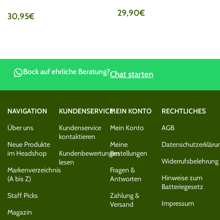
29,90
€
30,95
€
Bock auf ehrliche Beratung?
Chat starten
NAVIGATION
KUNDENSERVICE
MEIN KONTO
RECHTLICHES
Über uns
Kundenservice
Mein Konto
AGB
kontaktieren
Neue Produkte
Meine
Datenschutzerkläru
im Headshop
Kundenbewertungen
Bestellungen
Widerrufsbelehrung
lesen
Markenverzeichnis
Fragen &
Hinweise zum
(A bis Z)
Antworten
Batteriegesetz
Staff Picks
Zahlung &
Impressum
Versand
Magazin