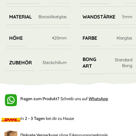
MATERIAL
WANDSTÄRKE
Borosilikatglas
5mm
HÖHE
FARBE
420mm
Klarglas
BONG
Standard
ZUBEHÖR
Steckchillum
Bong
ART
Fragen zum Produkt?
Schreib uns auf
WhatsApp
In
2 - 3 Tagen
bei dir zu Hause
Diskrete Verpackung
ohne Erkennungsmerkmale