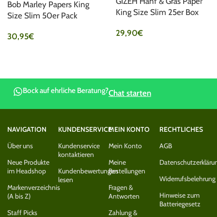
GIZEH Hanf & Gras Paper
Bob Marley Papers King
King Size Slim 25er Box
Size Slim 50er Pack
29,90
€
30,95
€
Bock auf ehrliche Beratung?
Chat starten
NAVIGATION
KUNDENSERVICE
MEIN KONTO
RECHTLICHES
Über uns
Kundenservice
Mein Konto
AGB
kontaktieren
Neue Produkte
Meine
Datenschutzerkläru
im Headshop
Kundenbewertungen
Bestellungen
Widerrufsbelehrung
lesen
Markenverzeichnis
Fragen &
Hinweise zum
(A bis Z)
Antworten
Batteriegesetz
Staff Picks
Zahlung &