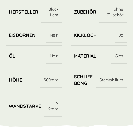
Black
ohne
HERSTELLER
ZUBEHÖR
Leaf
Zubehör
EISDORNEN
KICKLOCH
Nein
Ja
ÖL
MATERIAL
Nein
Glas
SCHLIFF
HÖHE
500mm
Steckshillum
BONG
7-
WANDSTÄRKE
9mm