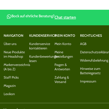
Bock auf ehrliche Beratung?
Chat starten
NAVIGATION
KUNDENSERVICE
MEIN KONTO
RECHTLICHES
Über uns
Kundenservice
Mein Konto
AGB
kontaktieren
Neue Produkte
Meine
Datenschutzerkläru
im Headshop
Kundenbewertungen
Bestellungen
Widerrufsbelehrung
lesen
Markenverzeichnis
Fragen &
Hinweise zum
(A bis Z)
Antworten
Batteriegesetz
Staff Picks
Zahlung &
Impressum
Versand
Magazin
Lexikon