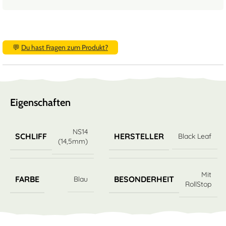
💬
Du hast Fragen zum Produkt?
Eigenschaften
NS14
SCHLIFF
HERSTELLER
Black Leaf
(14,5mm)
Mit
FARBE
BESONDERHEIT
Blau
RollStop