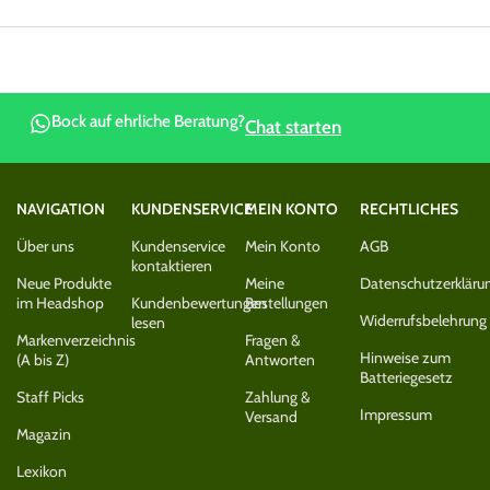
Bock auf ehrliche Beratung?
Chat starten
NAVIGATION
KUNDENSERVICE
MEIN KONTO
RECHTLICHES
Über uns
Kundenservice
Mein Konto
AGB
kontaktieren
Neue Produkte
Meine
Datenschutzerkläru
im Headshop
Kundenbewertungen
Bestellungen
Widerrufsbelehrung
lesen
Markenverzeichnis
Fragen &
Hinweise zum
(A bis Z)
Antworten
Batteriegesetz
Staff Picks
Zahlung &
Impressum
Versand
Magazin
Lexikon