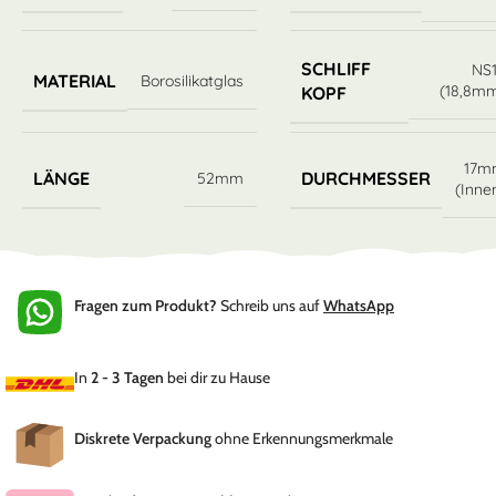
SCHLIFF
NS
MATERIAL
Borosilikatglas
(18,8m
KOPF
17m
LÄNGE
DURCHMESSER
52mm
(Inne
Fragen zum Produkt?
Schreib uns auf
WhatsApp
In
2 - 3 Tagen
bei dir zu Hause
Diskrete Verpackung
ohne Erkennungsmerkmale