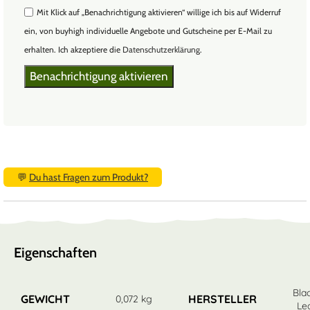
Mit Klick auf „Benachrichtigung aktivieren“ willige ich bis auf Widerruf
ein, von buyhigh individuelle Angebote und Gutscheine per E-Mail zu
erhalten. Ich akzeptiere die
Datenschutzerklärung
.
💬
Du hast Fragen zum Produkt?
Eigenschaften
Bla
GEWICHT
HERSTELLER
0,072 kg
Le