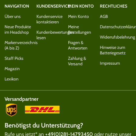
NAVIGATION
KUNDENSERVICE
MEIN KONTO
RECHTLICHES
Über uns
Kundenservice
Mein Konto
AGB
kontaktieren
Neue Produkte
Meine
Datenschutzerkläru
im Headshop
Kundenbewertungen
Bestellungen
Widerrufsbelehrung
lesen
Markenverzeichnis
Fragen &
Hinweise zum
(A bis Z)
Antworten
Batteriegesetz
Staff Picks
Zahlung &
Impressum
Versand
Magazin
Lexikon
Versandpartner
Benötigst du Unterstützung?
Rufe uns jetzt* an
+49(0)281-14793450
oder nutze unser