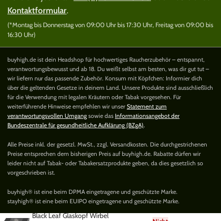
Kontaktformular
.
(*Montag bis Donnerstag von 09:00 Uhr bis 17:30 Uhr, Freitag von 09:00 bis
16:30 Uhr)
buyhigh.de ist dein Headshop für hochwertiges Raucherzubehör – entspannt,
verantwortungsbewusst und ab 18. Du weißt selbst am besten, was dir gut tut –
wir liefern nur das passende Zubehör. Konsum mit Köpfchen: Informier dich
über die geltenden Gesetze in deinem Land. Unsere Produkte sind ausschließlich
für die Verwendung mit legalen Kräutern oder Tabak vorgesehen. Für
weiterführende Hinweise empfehlen wir unser
Statement zum
verantwortungsvollen Umgang
sowie das
Informationsangebot der
Bundeszentrale für gesundheitliche Aufklärung (BZgA)
.
Alle Preise inkl. der gesetzl. MwSt., zzgl. Versandkosten. Die durchgestrichenen
Preise entsprechen dem bisherigen Preis auf buyhigh.de. Rabatte dürfen wir
leider nicht auf Tabak- oder Tabakersatzprodukte geben, da dies gesetzlich so
vorgeschrieben ist.
buyhigh® ist eine beim DPMA eingetragene und geschützte Marke.
stayhigh® ist eine beim EUIPO eingetragene und geschützte Marke.
Black Leaf Glaskopf Wirbel