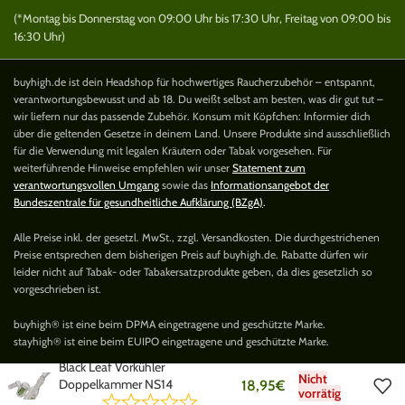
(*Montag bis Donnerstag von 09:00 Uhr bis 17:30 Uhr, Freitag von 09:00 bis
16:30 Uhr)
buyhigh.de ist dein Headshop für hochwertiges Raucherzubehör – entspannt,
verantwortungsbewusst und ab 18. Du weißt selbst am besten, was dir gut tut –
wir liefern nur das passende Zubehör. Konsum mit Köpfchen: Informier dich
über die geltenden Gesetze in deinem Land. Unsere Produkte sind ausschließlich
für die Verwendung mit legalen Kräutern oder Tabak vorgesehen. Für
weiterführende Hinweise empfehlen wir unser
Statement zum
verantwortungsvollen Umgang
sowie das
Informationsangebot der
Bundeszentrale für gesundheitliche Aufklärung (BZgA)
.
Alle Preise inkl. der gesetzl. MwSt., zzgl. Versandkosten. Die durchgestrichenen
Preise entsprechen dem bisherigen Preis auf buyhigh.de. Rabatte dürfen wir
leider nicht auf Tabak- oder Tabakersatzprodukte geben, da dies gesetzlich so
vorgeschrieben ist.
buyhigh® ist eine beim DPMA eingetragene und geschützte Marke.
stayhigh® ist eine beim EUIPO eingetragene und geschützte Marke.
Black Leaf Vorkühler
Nicht
Doppelkammer NS14
18,95
€
vorrätig