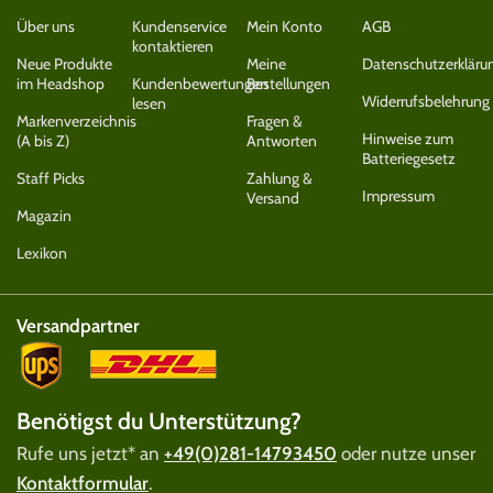
Über uns
Kundenservice
Mein Konto
AGB
kontaktieren
Neue Produkte
Meine
Datenschutzerkläru
im Headshop
Kundenbewertungen
Bestellungen
Widerrufsbelehrung
lesen
Markenverzeichnis
Fragen &
Hinweise zum
(A bis Z)
Antworten
Batteriegesetz
Staff Picks
Zahlung &
Impressum
Versand
Magazin
Lexikon
Versandpartner
Benötigst du Unterstützung?
Rufe uns jetzt* an
+49(0)281-14793450
oder nutze unser
Kontaktformular
.