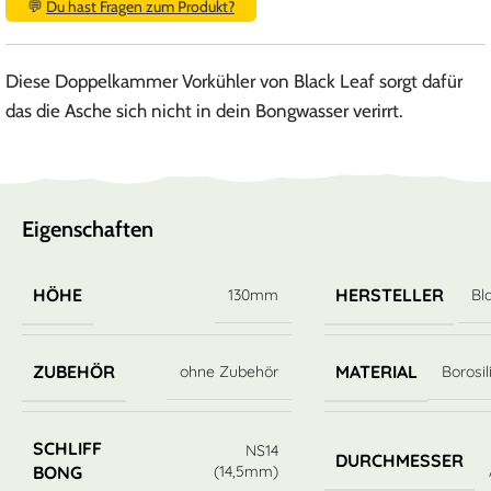
💬
Du hast Fragen zum Produkt?
Diese Doppelkammer Vorkühler von Black Leaf sorgt dafür
das die Asche sich nicht in dein Bongwasser verirrt.
Eigenschaften
HÖHE
HERSTELLER
130mm
Bl
ZUBEHÖR
MATERIAL
ohne Zubehör
Borosil
SCHLIFF
NS14
DURCHMESSER
(14,5mm)
BONG