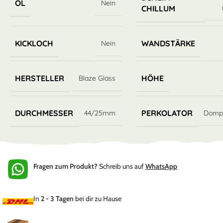
ÖL
Nein
CHILLUM
KICKLOCH
WANDSTÄRKE
Nein
HERSTELLER
HÖHE
Blaze Glass
DURCHMESSER
PERKOLATOR
44/25mm
Dompe
Fragen zum Produkt?
Schreib uns auf
WhatsApp
In
2 - 3 Tagen
bei dir zu Hause