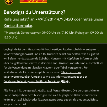
Benötigst du Unterstützung?
Rufe uns jetzt* an
+49(0)281-14793450
oder nutze unser
Kontaktformular
.
(*Montag bis Donnerstag von 09:00 Uhr bis 17:30 Uhr, Freitag von 09:00 bis
16:30 Uhr)
buyhigh.de ist dein Headshop für hochwertiges Raucherzubehör – entspannt,
verantwortungsbewusst und ab 18. Du weißt selbst am besten, was dir gut tut –
wir liefern nur das passende Zubehör. Konsum mit Köpfchen: Informier dich
über die geltenden Gesetze in deinem Land. Unsere Produkte sind ausschließlich
für die Verwendung mit legalen Kräutern oder Tabak vorgesehen. Für
weiterführende Hinweise empfehlen wir unser
Statement zum
verantwortungsvollen Umgang
sowie das
Informationsangebot der
Bundeszentrale für gesundheitliche Aufklärung (BZgA)
.
Alle Preise inkl. der gesetzl. MwSt., zzgl. Versandkosten. Die durchgestrichenen
Preise entsprechen dem bisherigen Preis auf buyhigh.de. Rabatte dürfen wir
leider nicht auf Tabak- oder Tabakersatzprodukte geben, da dies gesetzlich so
vorgeschrieben ist.