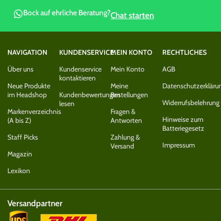
Bock auf ehrliche Beratung?
Chat starten
NAVIGATION
KUNDENSERVICE
MEIN KONTO
RECHTLICHES
Über uns
Kundenservice
Mein Konto
AGB
kontaktieren
Neue Produkte
Meine
Datenschutzerkläru
im Headshop
Kundenbewertungen
Bestellungen
Widerrufsbelehrung
lesen
Markenverzeichnis
Fragen &
Hinweise zum
(A bis Z)
Antworten
Batteriegesetz
Staff Picks
Zahlung &
Impressum
Versand
Magazin
Lexikon
Versandpartner