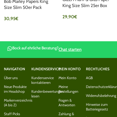
Bob Marley Papers King
King Size Slim 25er Box
Size Slim 50er Pack
29,90
€
30,95
€
Bock auf ehrliche Beratung?
Chat starten
NAVIGATION
KUNDENSERVICE
MEIN KONTO
RECHTLICHES
Über uns
Kundenservice
Mein Konto
AGB
kontaktieren
Neue Produkte
Meine
Datenschutzerkläru
im Headshop
Kundenbewertungen
Bestellungen
Widerrufsbelehrung
lesen
Markenverzeichnis
Fragen &
Hinweise zum
(A bis Z)
Antworten
Batteriegesetz
Staff Picks
Zahlung &