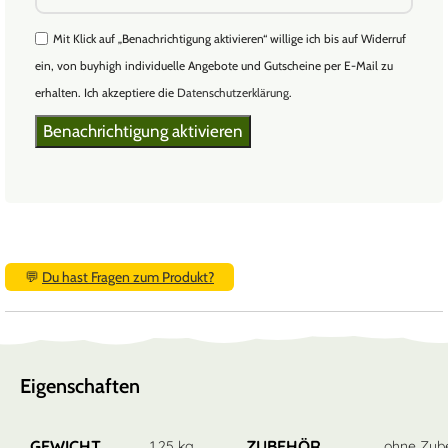
Mit Klick auf „Benachrichtigung aktivieren“ willige ich bis auf Widerruf
ein, von buyhigh individuelle Angebote und Gutscheine per E-Mail zu
erhalten. Ich akzeptiere die
Datenschutzerklärung
.
💬
Du hast Fragen zum Produkt?
Eigenschaften
GEWICHT
ZUBEHÖR
1,25 kg
ohne Zub