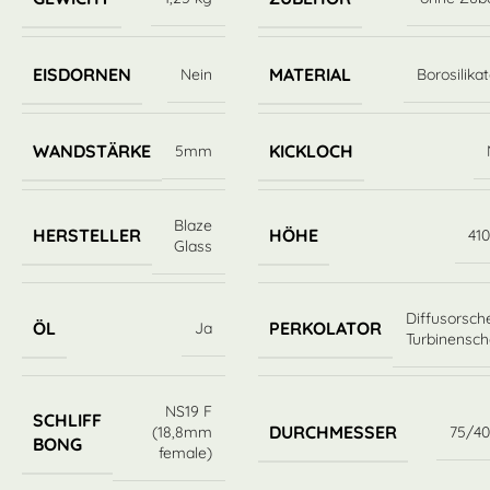
EISDORNEN
MATERIAL
Nein
Borosilika
WANDSTÄRKE
KICKLOCH
5mm
Blaze
HERSTELLER
HÖHE
41
Glass
Diffusorsch
ÖL
PERKOLATOR
Ja
Turbinensch
NS19 F
SCHLIFF
DURCHMESSER
(18,8mm
75/4
BONG
female)