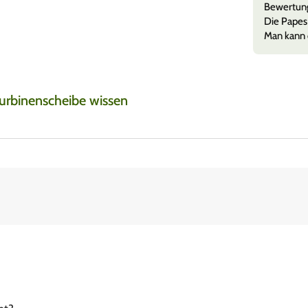
p Glasfilter Clear Extra Long
Bewertun
krass nice. Muss man nach jedem Joint sauber machen
Die Papes 
Man kann 
Turbinenscheibe wissen