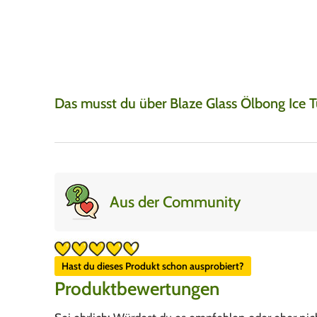
auber in in einen top Zustand sogar noch
Bewertung von
RipTi
enk dabei gepac
Mehr anzeigen
Die filter sind echt 
ist aber einfach
Das musst du über Blaze Glass Ölbong Ice 
Aus der Community
Hast du dieses Produkt schon ausprobiert?
Produktbewertungen