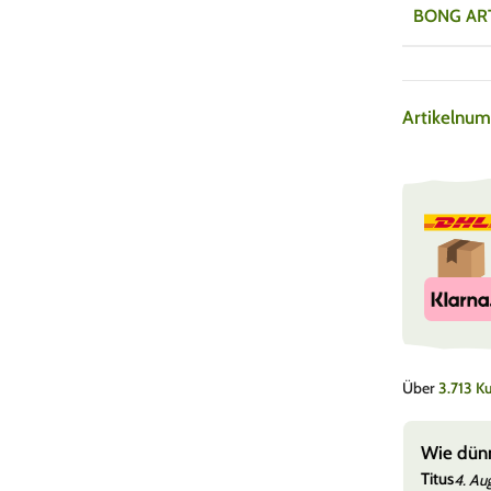
BONG AR
Artikelnu
Über
3.713 
chmesser) und einfache Reinigung
Wie dünn
Titus
6
4. Au