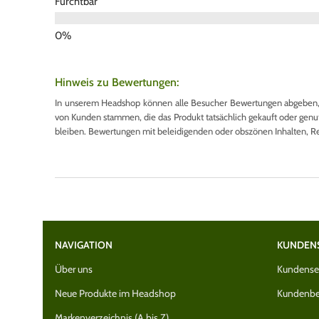
Furchtbar
Hinweis zu Bewertungen:
In unserem Headshop können alle Besucher Bewertungen abgeben, u
von Kunden stammen, die das Produkt tatsächlich gekauft oder genutzt
bleiben. Bewertungen mit beleidigenden oder obszönen Inhalten, R
NAVIGATION
KUNDEN
Über uns
Kundenser
Neue Produkte im Headshop
Kundenbe
Markenverzeichnis (A bis Z)