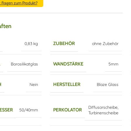
t Fragen zum Produkt?
aften
ZUBEHÖR
0,83 kg
ohne Zubehör
L
WANDSTÄRKE
Borosilikatglas
5mm
H
HERSTELLER
Nein
Blaze Glass
Diffusorscheibe
,
ESSER
PERKOLATOR
50/40mm
Turbinenscheibe