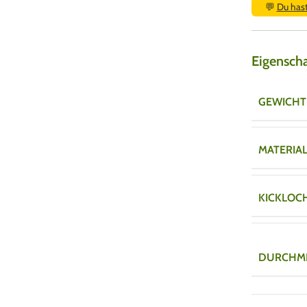
💬
Du has
Eigensch
GEWICHT
MATERIA
KICKLOC
DURCHM