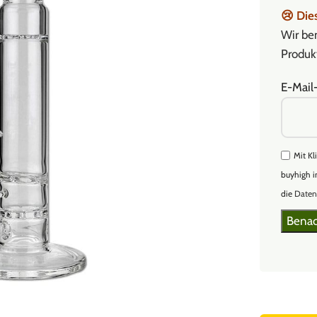
😢
Dies
Wir ben
Produkt
E-Mail
Mit Kl
buyhigh i
die
Daten