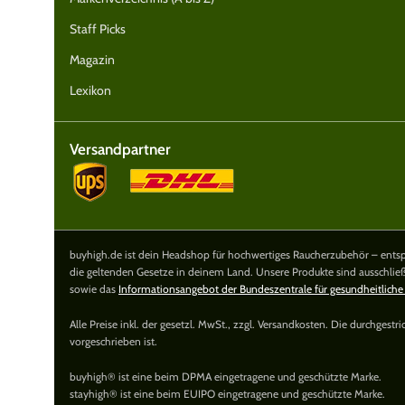
Staff Picks
Magazin
Lexikon
Versandpartner
buyhigh.de ist dein Headshop für hochwertiges Raucherzubehör – entspa
die geltenden Gesetze in deinem Land. Unsere Produkte sind ausschlie
sowie das
Informationsangebot der Bundeszentrale für gesundheitliche
Alle Preise inkl. der gesetzl. MwSt., zzgl. Versandkosten. Die durchgest
vorgeschrieben ist.
buyhigh® ist eine beim DPMA eingetragene und geschützte Marke.
stayhigh® ist eine beim EUIPO eingetragene und geschützte Marke.