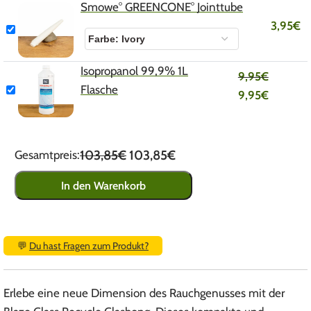
Smowe° GREENCONE° Jointtube
3,95
€
Isopropanol 99,9% 1L
9,95
€
Flasche
9,95
€
103,85€
103,85€
Gesamtpreis:
In den Warenkorb
💬
Du hast Fragen zum Produkt?
Erlebe eine neue Dimension des Rauchgenusses mit der