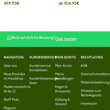
499,95
€
ab
104,95
€
Bock auf ehrliche Beratung?
Chat starten
NAVIGATION
KUNDENSERVICE
MEIN KONTO
RECHTLICHES
Über uns
Kundenservice
Mein Konto
AGB
kontaktieren
Neue Produkte
Meine
Datenschutzerkläru
im Headshop
Kundenbewertungen
Bestellungen
Widerrufsbelehrung
lesen
Markenverzeichnis
Fragen &
Hinweise zum
(A bis Z)
Antworten
Batteriegesetz
Staff Picks
Zahlung &
Impressum
Versand
Magazin