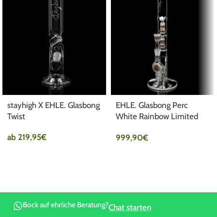
stayhigh X EHLE. Glasbong
EHLE. Glasbong Perc
Twist
White Rainbow Limited
Edition NS19
ab
219,95
€
999,90
€
Bock auf ehrliche Beratung?
Chat starten