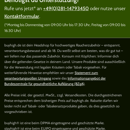
Rufe uns jetzt* an
+49(0)281-14793450
oder nutze unser
Kontaktformular
.
(*Montag bis Donnerstag von 09:00 Uhr bis 17:30 Uhr, Freitag von 09:00 bis
16:30 Uhr)
buyhigh.de ist dein Headshop für hochwertiges Raucherzubehör – entspannt,
verantwortungsbewusst und ab 18. Du weißt selbst am besten, was dir gut tut –
wir liefern nur das passende Zubehör. Konsum mit Köpfchen: Informier dich
über die geltenden Gesetze in deinem Land. Unsere Produkte sind ausschließlich
für die Verwendung mit legalen Kräutern oder Tabak vorgesehen. Für
weiterführende Hinweise empfehlen wir unser
Statement zum
verantwortungsvollen Umgang
sowie das
Informationsangebot der
Bundeszentrale für gesundheitliche Aufklärung (BZgA)
.
Alle Preise inkl. der gesetzl. MwSt., zzgl. Versandkosten. Die durchgestrichenen
Preise entsprechen dem bisherigen Preis auf buyhigh.de. Rabatte dürfen wir
leider nicht auf Tabak- oder Tabakersatzprodukte geben, da dies gesetzlich so
vorgeschrieben ist.
buyhigh® ist eine beim DPMA eingetragene und geschützte Marke.
stayhigh® ist eine beim EUIPO eingetragene und geschützte Marke.