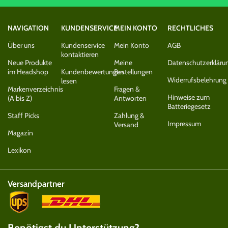
NAVIGATION
KUNDENSERVICE
MEIN KONTO
RECHTLICHES
Über uns
Kundenservice
Mein Konto
AGB
kontaktieren
Neue Produkte
Meine
Datenschutzerkläru
im Headshop
Kundenbewertungen
Bestellungen
Widerrufsbelehrung
lesen
Markenverzeichnis
Fragen &
Hinweise zum
(A bis Z)
Antworten
Batteriegesetz
Staff Picks
Zahlung &
Impressum
Versand
Magazin
Lexikon
Versandpartner
Benötigst du Unterstützung?