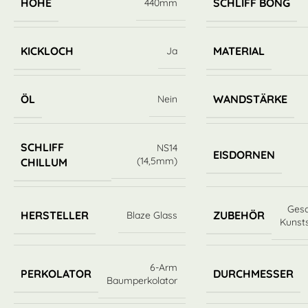
HÖHE
SCHLIFF BONG
440mm
KICKLOCH
MATERIAL
Ja
ÖL
WANDSTÄRKE
Nein
SCHLIFF
NS14
EISDORNEN
(14,5mm)
CHILLUM
Ges
HERSTELLER
ZUBEHÖR
Blaze Glass
Kunst
6-Arm
PERKOLATOR
DURCHMESSER
Baumperkolator