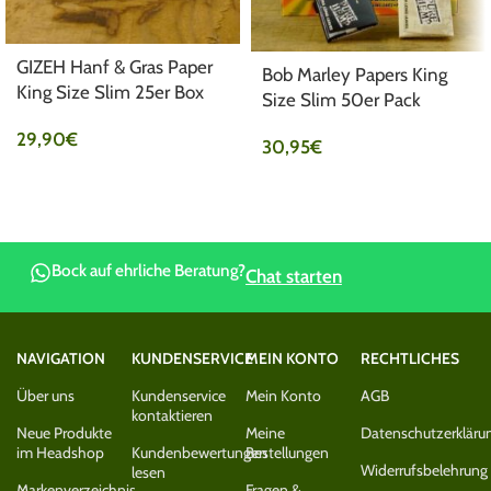
GIZEH Hanf & Gras Paper
Bob Marley Papers King
King Size Slim 25er Box
Size Slim 50er Pack
29,90
€
30,95
€
Bock auf ehrliche Beratung?
Chat starten
NAVIGATION
KUNDENSERVICE
MEIN KONTO
RECHTLICHES
Über uns
Kundenservice
Mein Konto
AGB
kontaktieren
Neue Produkte
Meine
Datenschutzerkläru
im Headshop
Kundenbewertungen
Bestellungen
Widerrufsbelehrung
lesen
Markenverzeichnis
Fragen &