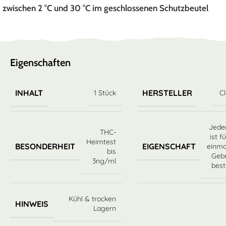
zwischen 2 °C und 30 °C im geschlossenen Schutzbeutel
Eigenschaften
INHALT
HERSTELLER
1 Stück
C
Jeder
THC-
ist f
Heimtest
BESONDERHEIT
EIGENSCHAFT
einma
bis
Geb
3ng/ml
bes
Kühl & trocken
HINWEIS
Lagern