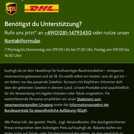
Benötigst du Unterstützung?
Rufe uns jetzt* an
+49(0)281-14793450
oder nutze unser
Kontaktformular
.
(*Montag bis Donnerstag von 09:00 Uhr bis 17:30 Uhr, Freitag von 09:00 bis
16:30 Uhr)
buyhigh.de ist dein Headshop für hochwertiges Raucherzubehör – entspannt,
verantwortungsbewusst und ab 18. Du weißt selbst am besten, was dir gut tut –
wir liefern nur das passende Zubehör. Konsum mit Köpfchen: Informier dich
über die geltenden Gesetze in deinem Land. Unsere Produkte sind ausschließlich
für die Verwendung mit legalen Kräutern oder Tabak vorgesehen. Für
weiterführende Hinweise empfehlen wir unser
Statement zum
verantwortungsvollen Umgang
sowie das
Informationsangebot der
Bundeszentrale für gesundheitliche Aufklärung (BZgA)
.
Alle Preise inkl. der gesetzl. MwSt., zzgl. Versandkosten. Die durchgestrichenen
Preise entsprechen dem bisherigen Preis auf buyhigh.de. Rabatte dürfen wir
leider nicht auf Tabak- oder Tabakersatzprodukte geben, da dies gesetzlich so