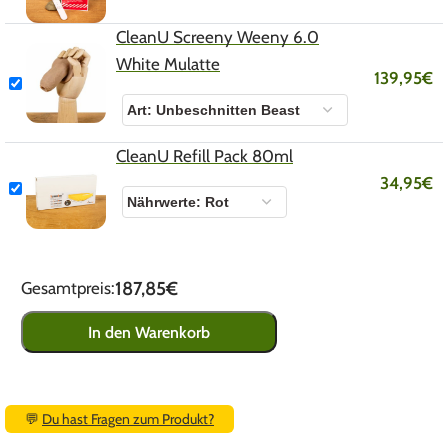
CleanU Screeny Weeny 6.0
White Mulatte
139,95
€
CleanU Refill Pack 80ml
34,95
€
187,85€
Gesamtpreis:
In den Warenkorb
💬
Du hast Fragen zum Produkt?