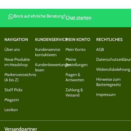
Bock auf ehrliche Beratung?
Chat starten
NAVIGATION
KUNDENSERVICE
MEIN KONTO
RECHTLICHES
Über uns
Kundenservice
Mein Konto
AGB
kontaktieren
Neue Produkte
Meine
Datenschutzerkläru
im Headshop
Kundenbewertungen
Bestellungen
Widerrufsbelehrung
lesen
Markenverzeichnis
Fragen &
Hinweise zum
(A bis Z)
Antworten
Batteriegesetz
Staff Picks
Zahlung &
Impressum
Versand
Magazin
Lexikon
Versandpartner