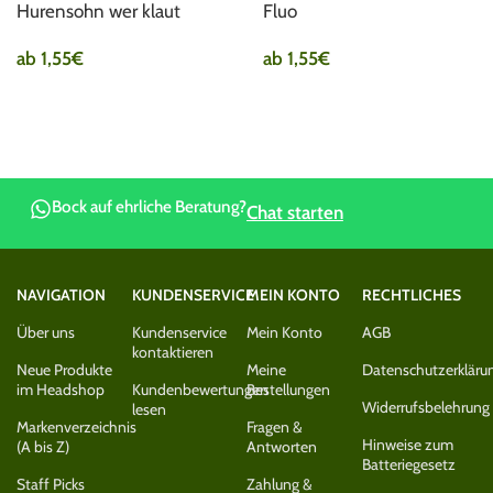
Hurensohn wer klaut
Fluo
ab
1,55
€
ab
1,55
€
Bock auf ehrliche Beratung?
Chat starten
NAVIGATION
KUNDENSERVICE
MEIN KONTO
RECHTLICHES
Über uns
Kundenservice
Mein Konto
AGB
kontaktieren
Neue Produkte
Meine
Datenschutzerkläru
im Headshop
Kundenbewertungen
Bestellungen
Widerrufsbelehrung
lesen
Markenverzeichnis
Fragen &
Hinweise zum
(A bis Z)
Antworten
Batteriegesetz
Staff Picks
Zahlung &