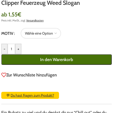
Clipper Feuerzeug Weed Slogan
ab
1,55
€
Preis inkl. MwSt., zzgl.
Versandkosten
MOTIV
-
+
In den Warenkorb
Zur Wunschliste hinzufügen
💬
Du hast Fragen zum Produkt?
Ein Bubatz zu viel und du denkst dir nur “Chill out” oder du