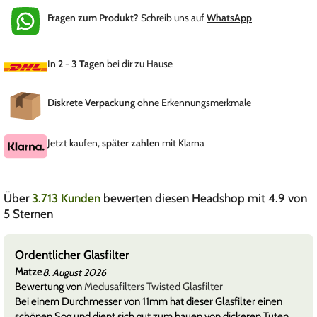
Fragen zum Produkt?
Schreib uns auf
WhatsApp
In
2 - 3 Tagen
bei dir zu Hause
Diskrete Verpackung
ohne Erkennungsmerkmale
Jetzt kaufen,
später zahlen
mit Klarna
Über
3.713 Kunden
bewerten diesen Headshop mit 4.9 von
5 Sternen
Ordentlicher Glasfilter
Matze
8. August 2026
Bewertung von
Medusafilters Twisted Glasfilter
Bei einem Durchmesser von 11mm hat dieser Glasfilter einen
schönen Sog und dient sich gut zum bauen von dickeren Tüten.