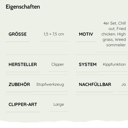
Eigenschaften
4er Set
,
Chill
out
,
Fried
GRÖSSE
MOTIV
1,5 × 7,5 cm
chicken
,
High
grass
,
Weed
sommelier
HERSTELLER
SYSTEM
Clipper
Kippfunktion
ZUBEHÖR
NACHFÜLLBAR
Stopfwerkzeug
Ja
CLIPPER-ART
Large