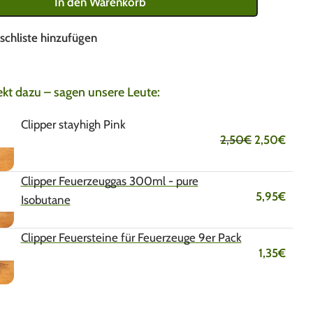
In den Warenkorb
schliste hinzufügen
ekt dazu – sagen unsere Leute:
Clipper stayhigh Pink
2,50
€
2,50
€
Clipper Feuerzeuggas 300ml - pure
5,95
€
Isobutane
Clipper Feuersteine für Feuerzeuge 9er Pack
1,35
€