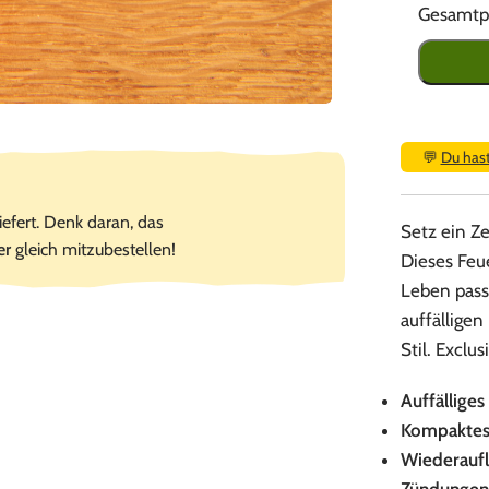
Gesamtpr
💬
Du has
iefert. Denk daran, das
Setz ein Z
er
gleich mitzubestellen!
Dieses Feu
Leben pass
auffälligen
Stil. Exclu
Auffälliges
Kompaktes 
Wiederaufl