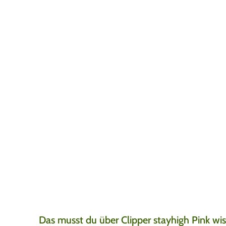
Sehr gute Produkt
Jay
7. August 2026
Super produkte, super
gut.
Das musst du über Clipper stayhigh Pink wi