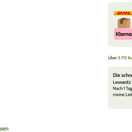
Über
3.713 
e, super Versand
Die schn
Leonard
5.
 versandt + etwas zu naschen und tolle Sticker sehr
Nach 1 Tag
meine Lieb
ssen