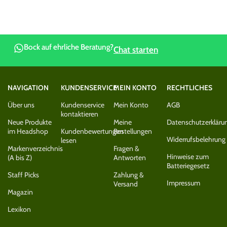
Bock auf ehrliche Beratung?
Chat starten
NAVIGATION
KUNDENSERVICE
MEIN KONTO
RECHTLICHES
Über uns
Kundenservice
Mein Konto
AGB
kontaktieren
Neue Produkte
Meine
Datenschutzerkläru
im Headshop
Kundenbewertungen
Bestellungen
Widerrufsbelehrung
lesen
Markenverzeichnis
Fragen &
Hinweise zum
(A bis Z)
Antworten
Batteriegesetz
Staff Picks
Zahlung &
Impressum
Versand
Magazin
Lexikon