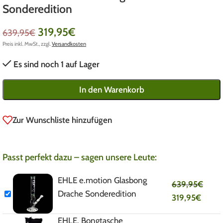
Sonderedition
319,95
€
639,95
€
Preis inkl. MwSt., zzgl.
Versandkosten
Es sind noch 1 auf Lager
In den Warenkorb
Zur Wunschliste hinzufügen
Passt perfekt dazu – sagen unsere Leute:
EHLE e.motion Glasbong
639,95
€
Drache Sonderedition
319,95
€
EHLE. Bongtasche