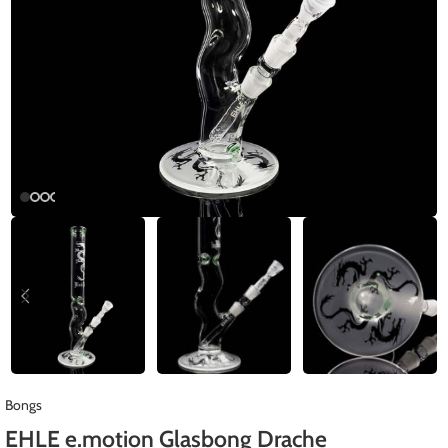
Bongs
EHLE e.motion Glasbong Drache