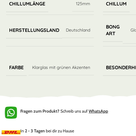
CHILLUMLÄNGE
CHILLUM
125mm
BONG
HERSTELLUNGSLAND
Deutschland
Gl
ART
FARBE
BESONDERH
Klarglas mit grünen Akzenten
Fragen zum Produkt?
Schreib uns auf
WhatsApp
In
2 - 3 Tagen
bei dir zu Hause