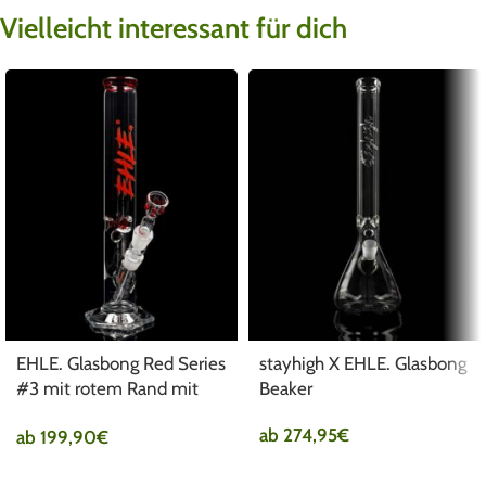
Vielleicht interessant für dich
EHLE. Glasbong Red Series
stayhigh X EHLE. Glasbong
#3 mit rotem Rand mit
Beaker
Eisdornen 500ml
ab
274,95
€
ab
199,90
€