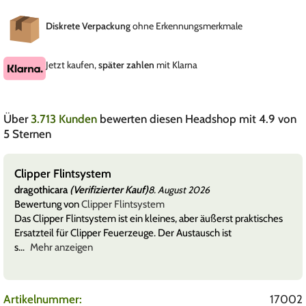
Diskrete Verpackung
ohne Erkennungsmerkmale
Jetzt kaufen,
später zahlen
mit Klarna
Über
3.713 Kunden
bewerten diesen Headshop mit 4.9 von
5 Sternen
Clipper Feuerzeuggas
dragothicara
(Verifizierter Kauf)
8. August 2026
Bewertung von
Clipper Feuerzeuggas 300ml – pure Isobuta
es
Das Clipper Feuerzeuggas mit 300 ml Inhalt hat mich durch
seine zuverlässige Qualität überzeugt. Das Gas lässt sich
saub
Mehr anzeigen
Artikelnummer:
17002