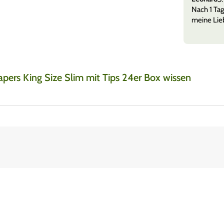
 versandt + etwas zu naschen und tolle Sticker sehr
Nach 1 Tag
meine Lieb
pers King Size Slim mit Tips 24er Box wissen