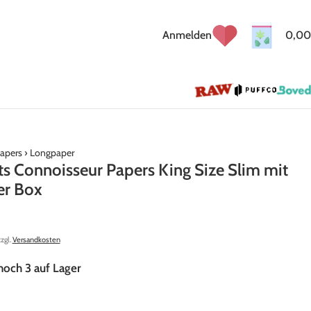
Anmelden
0,00
apers
›
Longpaper
s Connoisseur Papers King Size Slim mit
er Box
zzgl.
Versandkosten
noch 3 auf Lager