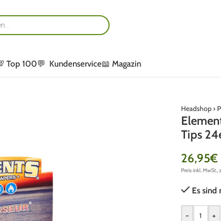
💯 Top 100
💬 Kundenservice
📖 Magazin
Headshop
›
P
Element
Tips 24
26,95
€
Preis inkl. MwSt., 
Es sind 
-
+