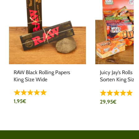
RAW Black Rolling Papers
Juicy Jay’s Rolls 
King Size Wide
Sorten King Size
Pack
1,95
€
29,95
€