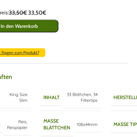
33,50€
33,50€
eis:
In den Warenkorb
t Fragen zum Produkt?
aften
King Size
33 Blättchen
,
34
INHALT
HERSTELL
Slim
Filtertips
MASSE B
Reis
,
L
MASSE TIP
108x44mm
Reispapier
LÄTTCHEN