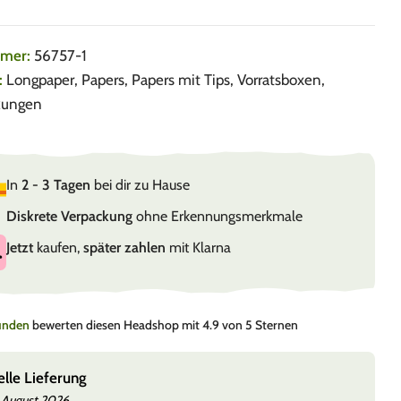
mmer:
56757-1
:
Longpaper
,
Papers
,
Papers mit Tips
,
Vorratsboxen
,
kungen
In
2 - 3 Tagen
bei dir zu Hause
Diskrete Verpackung
ohne Erkennungsmerkmale
Jetzt
kaufen,
später zahlen
mit Klarna
Kunden
bewerten diesen Headshop mit 4.9 von 5 Sternen
elle Lieferung
 August 2026