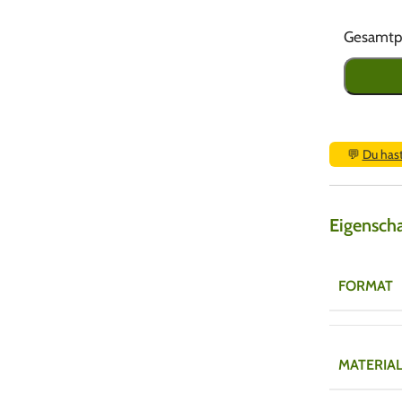
Gesamtpr
💬
Du has
Eigensch
FORMAT
MATERIA