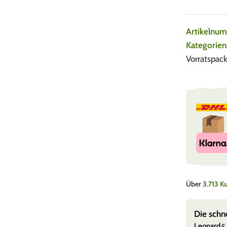
Artikelnu
Kategorien
Vorratspac
Über
3.713 
e, super Versand
Die schn
Leonard
5.