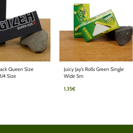
lack Queen Size
Juicy Jay’s Rolls Green Single
1/4 Size
Wide 5m
1,35
€