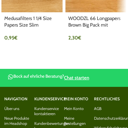
Medusafilters 1 1/4 Size
WOODZL 66 Longpapers
Papers Size Slim
Brown Big Pack mit
Unbleached
Drehunterlage
0,95
€
2,30
€
Bock auf ehrliche Beratung?
Chat starten
NAVIGATION
KUNDENSERVICE
MEIN KONTO
RECHTLICHES
Über uns
Kundenservice
Mein Konto
AGB
kontaktieren
Neue Produkte
Meine
Datenschutzerkläru
im Headshop
Kundenbewertungen
Bestellungen