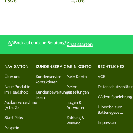
1,50
€
4,20
€
Bock auf ehrliche Beratung?
Chat starten
NAVIGATION
KUNDENSERVICE
MEIN KONTO
RECHTLICHES
Über uns
Kundenservice
Mein Konto
AGB
kontaktieren
Neue Produkte
Meine
Datenschutzerkläru
im Headshop
Kundenbewertungen
Bestellungen
Widerrufsbelehrung
lesen
Markenverzeichnis
Fragen &
Hinweise zum
(A bis Z)
Antworten
Batteriegesetz
Staff Picks
Zahlung &
Impressum
Versand
Magazin