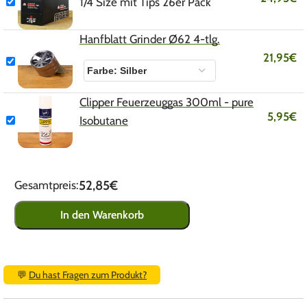
1/4 Size mit Tips 26er Pack
Hanfblatt Grinder Ø62 4-tlg.
21,95
€
Clipper Feuerzeuggas 300ml - pure
5,95
€
Isobutane
52,85€
Gesamtpreis:
In den Warenkorb
💬
Du hast Fragen zum Produkt?