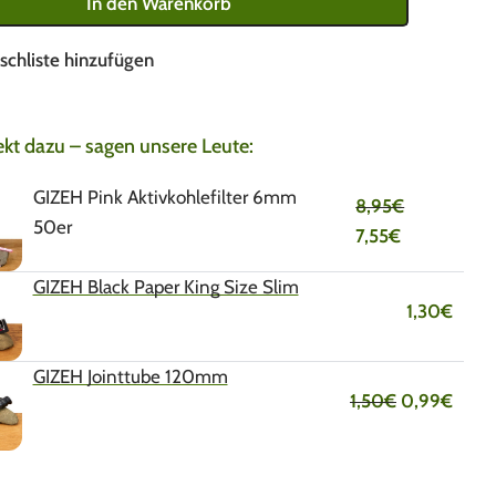
In den Warenkorb
schliste hinzufügen
ekt dazu – sagen unsere Leute:
GIZEH Pink Aktivkohlefilter 6mm
8,95
€
50er
7,55
€
GIZEH Black Paper King Size Slim
1,30
€
GIZEH Jointtube 120mm
1,50
€
0,99
€