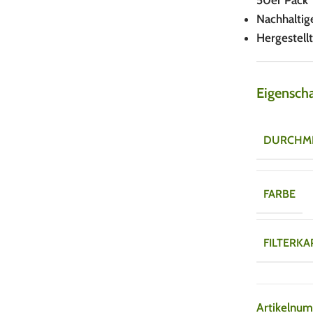
50er Pack
Nachhaltig
Hergestell
Eigensch
DURCHM
FARBE
FILTERKA
Artikelnu