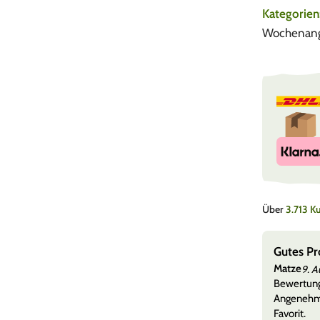
Kategorien
Wochenan
Über
3.713 
ön
Gutes Pr
Matze
9. A
igh puck.
Bewertun
sich alles unterbringen was man sonst umständlich in
Angenehm 
en hötte. Ich neige dazu
Mehr anzeigen
Favorit.