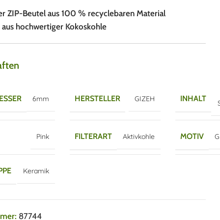
er ZIP-Beutel aus 100 % recyclebaren Material
t aus hochwertiger Kokoskohle
aften
ESSER
HERSTELLER
INHALT
6mm
GIZEH
FILTERART
MOTIV
Pink
Aktivkohle
G
PPE
Keramik
mmer:
87744