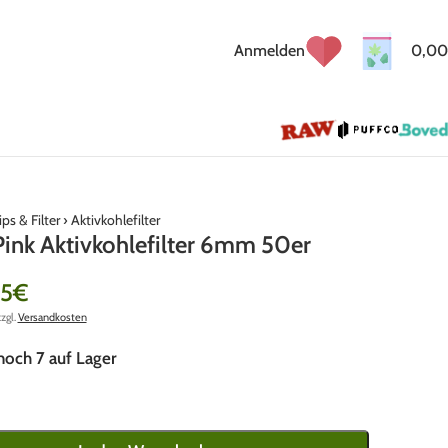
Anmelden
0,00
ips & Filter
›
Aktivkohlefilter
ink Aktivkohlefilter 6mm 50er
55
€
zzgl.
Versandkosten
noch 7 auf Lager