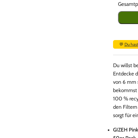
Gesamtpr
💬
Du has
Du willst b
Entdecke d
von 6 mm s
bekommst 5
100 % recy
den Filter
sorgt für e
GIZEH Pink