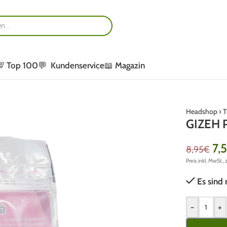
💯 Top 100
💬 Kundenservice
📖 Magazin
Headshop
›
T
GIZEH P
7,
8,95
€
Preis inkl. MwSt., 
Es sind 
-
+