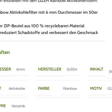
 erstrahlen mit den GIZEH Rainbow Aktivkohlefiltern!
bow Aktivkohlefilter mit 6 mm Durchmesser im 50er
er ZIP-Beutel aus 100 % recyclebaren Material
 reduziert Schadstoffe und verbessert den Geschmack
aften
ESSER
HERSTELLER
INHALT
6mm
GIZEH
S
T
FARBE
MOTIV
Aktivkohle
Rainbow
GI
PPE
Keramik