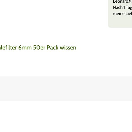
Leonard
5.
 versandt + etwas zu naschen und tolle Sticker sehr
Nach 1 Tag
meine Lieb
lefilter 6mm 50er Pack wissen