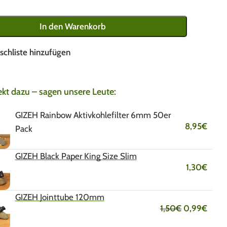
In den Warenkorb
schliste hinzufügen
ekt dazu – sagen unsere Leute:
GIZEH Rainbow Aktivkohlefilter 6mm 50er
8,95
€
Pack
GIZEH Black Paper King Size Slim
1,30
€
GIZEH Jointtube 120mm
1,50
€
0,99
€