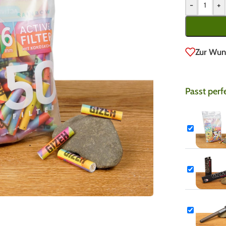
-
+
Zur Wun
Passt perf