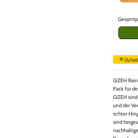
Gesamtpr
💬
Du has
GIZEH Rain
Pack für de
GIZEH sind 
und der Ve
echter Hing
sind herges
nachhaltig