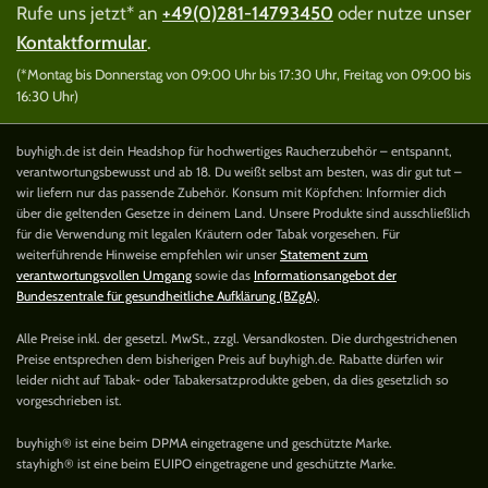
Rufe uns jetzt* an
+49(0)281-14793450
oder nutze unser
Kontaktformular
.
(*Montag bis Donnerstag von 09:00 Uhr bis 17:30 Uhr, Freitag von 09:00 bis
16:30 Uhr)
buyhigh.de ist dein Headshop für hochwertiges Raucherzubehör – entspannt,
verantwortungsbewusst und ab 18. Du weißt selbst am besten, was dir gut tut –
wir liefern nur das passende Zubehör. Konsum mit Köpfchen: Informier dich
über die geltenden Gesetze in deinem Land. Unsere Produkte sind ausschließlich
für die Verwendung mit legalen Kräutern oder Tabak vorgesehen. Für
weiterführende Hinweise empfehlen wir unser
Statement zum
verantwortungsvollen Umgang
sowie das
Informationsangebot der
Bundeszentrale für gesundheitliche Aufklärung (BZgA)
.
Alle Preise inkl. der gesetzl. MwSt., zzgl. Versandkosten. Die durchgestrichenen
Preise entsprechen dem bisherigen Preis auf buyhigh.de. Rabatte dürfen wir
leider nicht auf Tabak- oder Tabakersatzprodukte geben, da dies gesetzlich so
vorgeschrieben ist.
buyhigh® ist eine beim DPMA eingetragene und geschützte Marke.
stayhigh® ist eine beim EUIPO eingetragene und geschützte Marke.