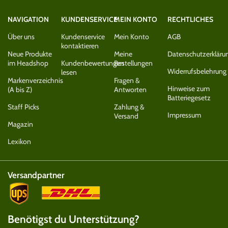
NAVIGATION
KUNDENSERVICE
MEIN KONTO
RECHTLICHES
Über uns
Kundenservice
Mein Konto
AGB
kontaktieren
Neue Produkte
Meine
Datenschutzerkläru
im Headshop
Kundenbewertungen
Bestellungen
Widerrufsbelehrung
lesen
Markenverzeichnis
Fragen &
Hinweise zum
(A bis Z)
Antworten
Batteriegesetz
Staff Picks
Zahlung &
Impressum
Versand
Magazin
Lexikon
Versandpartner
Benötigst du Unterstützung?