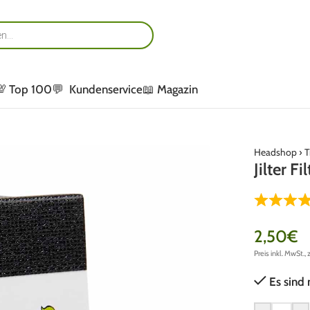
💯 Top 100
💬 Kundenservice
📖 Magazin
Headshop
›
T
Jilter Fi
2,50
€
Preis inkl. MwSt., 
Es sind 