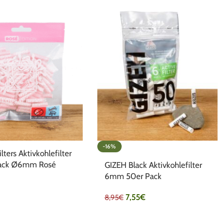
-16%
ters Aktivkohlefilter
ack Ø6mm Rosé
GIZEH Black Aktivkohlefilter
6mm 50er Pack
7,55
€
8,95
€