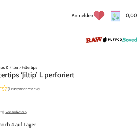
Anmelden
0,00
ips & Filter
›
Filtertips
ltertips ‘Jiltip’ L perforiert
(
1
customer review)
zzgl.
Versandkosten
noch 4 auf Lager