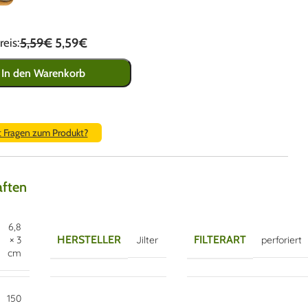
5,59€
5,59€
eis:
In den Warenkorb
t Fragen zum Produkt?
aften
6,8
HERSTELLER
FILTERART
× 3
Jilter
perforiert
cm
150