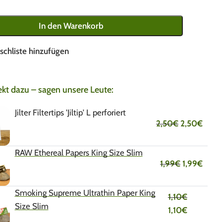
In den Warenkorb
schliste hinzufügen
ekt dazu – sagen unsere Leute:
Jilter Filtertips 'Jiltip' L perforiert
2,50
€
2,50
€
RAW Ethereal Papers King Size Slim
1,99
€
1,99
€
Smoking Supreme Ultrathin Paper King
1,10
€
Size Slim
1,10
€