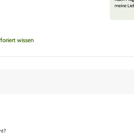
meine Lieb
rforiert wissen
ht?