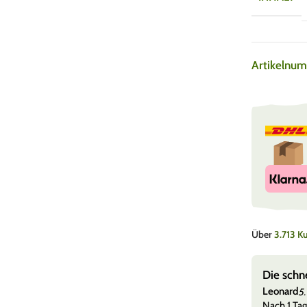
Artikelnu
Über
3.713 
e, super Versand
Die schn
Leonard
5.
 versandt + etwas zu naschen und tolle Sticker sehr
Nach 1 Tag