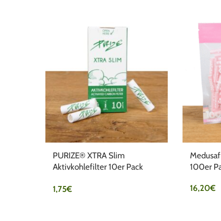
PURIZE® XTRA Slim
Medusafil
Aktivkohlefilter 10er Pack
100er P
weiß
16,20
€
1,75
€