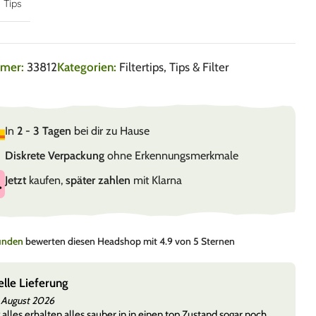
Tips
mmer:
33812
Kategorien:
Filtertips
,
Tips & Filter
In
2 - 3 Tagen
bei dir zu Hause
Diskrete Verpackung
ohne Erkennungsmerkmale
Jetzt
kaufen,
später zahlen
mit Klarna
Kunden
bewerten diesen Headshop mit 4.9 von 5 Sternen
elle Lieferung
 August 2026
 alles erhalten alles sauber in in einen top Zustand sogar noch