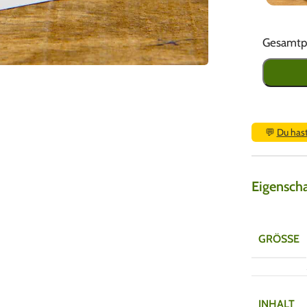
Gesamtpr
💬
Du has
Eigensch
GRÖSSE
INHALT