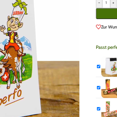
-
+
Zur Wun
Passt perf