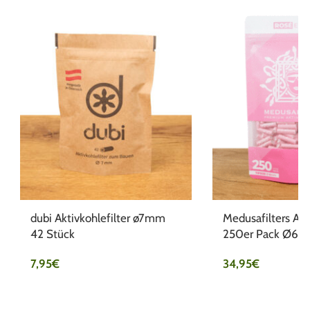
dubi Aktivkohlefilter ø7mm
Medusafilters Akt
42 Stück
250er Pack Ø6m
7,95
€
34,95
€