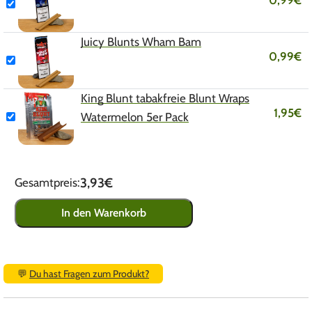
0,99
€
Juicy Blunts Wham Bam
0,99
€
King Blunt tabakfreie Blunt Wraps
1,95
€
Watermelon 5er Pack
3,93€
Gesamtpreis:
In den Warenkorb
💬
Du hast Fragen zum Produkt?