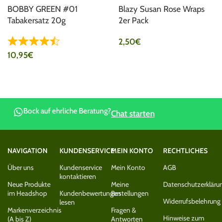
BOBBY GREEN #01
Blazy Susan Rose Wraps
Tabakersatz 20g
2er Pack
2,50
€
10,95
€
Bock auf ehrliche Beratung?
Chat starten
NAVIGATION
KUNDENSERVICE
MEIN KONTO
RECHTLICHES
Über uns
Kundenservice
Mein Konto
AGB
kontaktieren
Neue Produkte
Meine
Datenschutzerkläru
im Headshop
Kundenbewertungen
Bestellungen
Widerrufsbelehrung
lesen
Markenverzeichnis
Fragen &
Hinweise zum
(A bis Z)
Antworten