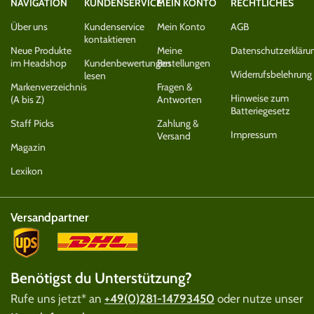
NAVIGATION
KUNDENSERVICE
MEIN KONTO
RECHTLICHES
Über uns
Kundenservice
Mein Konto
AGB
kontaktieren
Neue Produkte
Meine
Datenschutzerkläru
im Headshop
Kundenbewertungen
Bestellungen
Widerrufsbelehrung
lesen
Markenverzeichnis
Fragen &
Hinweise zum
(A bis Z)
Antworten
Batteriegesetz
Staff Picks
Zahlung &
Impressum
Versand
Magazin
Lexikon
Versandpartner
Benötigst du Unterstützung?
Rufe uns jetzt* an
+49(0)281-14793450
oder nutze unser