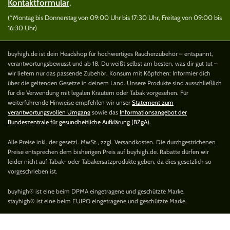
Kontaktformular
.
(*Montag bis Donnerstag von 09:00 Uhr bis 17:30 Uhr, Freitag von 09:00 bis
16:30 Uhr)
buyhigh.de ist dein Headshop für hochwertiges Raucherzubehör – entspannt,
verantwortungsbewusst und ab 18. Du weißt selbst am besten, was dir gut tut –
wir liefern nur das passende Zubehör. Konsum mit Köpfchen: Informier dich
über die geltenden Gesetze in deinem Land. Unsere Produkte sind ausschließlich
für die Verwendung mit legalen Kräutern oder Tabak vorgesehen. Für
weiterführende Hinweise empfehlen wir unser
Statement zum
verantwortungsvollen Umgang
sowie das
Informationsangebot der
Bundeszentrale für gesundheitliche Aufklärung (BZgA)
.
Alle Preise inkl. der gesetzl. MwSt., zzgl. Versandkosten. Die durchgestrichenen
Preise entsprechen dem bisherigen Preis auf buyhigh.de. Rabatte dürfen wir
leider nicht auf Tabak- oder Tabakersatzprodukte geben, da dies gesetzlich so
vorgeschrieben ist.
buyhigh® ist eine beim DPMA eingetragene und geschützte Marke.
stayhigh® ist eine beim EUIPO eingetragene und geschützte Marke.