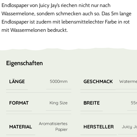
Endlospaper von Juicy Jay’s riechen nicht nur nach
Wassermelone, sondern schmecken auch so. Das 5m lange
Endlospaper ist zudem mit lebensmittelechter Farbe in rot
mit Wassermelonen bedruckt.
Eigenschaften
LÄNGE
GESCHMACK
5000mm
Waterme
FORMAT
BREITE
King Size
5
Aromatisiertes
MATERIAL
HERSTELLER
Juicy J
Papier