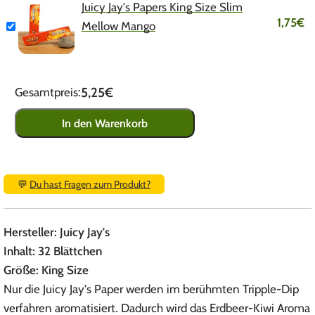
Juicy Jay's Papers King Size Slim
1,75
€
Mellow Mango
5,25€
Gesamtpreis:
In den Warenkorb
💬
Du hast Fragen zum Produkt?
Hersteller: Juicy Jay's
Inhalt: 32 Blättchen
Größe: King Size
Nur die Juicy Jay's Paper werden im berühmten Tripple-Dip
verfahren aromatisiert. Dadurch wird das Erdbeer-Kiwi Aroma