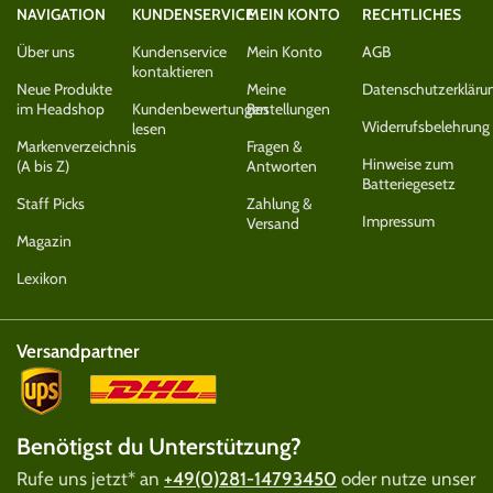
NAVIGATION
KUNDENSERVICE
MEIN KONTO
RECHTLICHES
Über uns
Kundenservice
Mein Konto
AGB
kontaktieren
Neue Produkte
Meine
Datenschutzerkläru
im Headshop
Kundenbewertungen
Bestellungen
Widerrufsbelehrung
lesen
Markenverzeichnis
Fragen &
Hinweise zum
(A bis Z)
Antworten
Batteriegesetz
Staff Picks
Zahlung &
Impressum
Versand
Magazin
Lexikon
Versandpartner
Benötigst du Unterstützung?
Rufe uns jetzt* an
+49(0)281-14793450
oder nutze unser