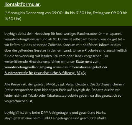
Kontaktformular
.
(*Montag bis Donnerstag von 09:00 Uhr bis 17:30 Uhr, Freitag von 09:00 bis
16:30 Uhr)
buyhigh.de ist dein Headshop für hochwertiges Raucherzubehör – entspannt,
verantwortungsbewusst und ab 18. Du weißt selbst am besten, was dir gut tut –
wir liefern nur das passende Zubehör. Konsum mit Köpfchen: Informier dich
über die geltenden Gesetze in deinem Land. Unsere Produkte sind ausschließlich
für die Verwendung mit legalen Kräutern oder Tabak vorgesehen. Für
weiterführende Hinweise empfehlen wir unser
Statement zum
verantwortungsvollen Umgang
sowie das
Informationsangebot der
Bundeszentrale für gesundheitliche Aufklärung (BZgA)
.
Alle Preise inkl. der gesetzl. MwSt., zzgl. Versandkosten. Die durchgestrichenen
Preise entsprechen dem bisherigen Preis auf buyhigh.de. Rabatte dürfen wir
leider nicht auf Tabak- oder Tabakersatzprodukte geben, da dies gesetzlich so
vorgeschrieben ist.
buyhigh® ist eine beim DPMA eingetragene und geschützte Marke.
stayhigh® ist eine beim EUIPO eingetragene und geschützte Marke.