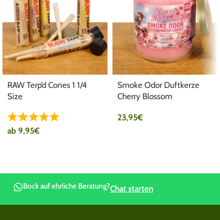
RAW Terp’d Cones 1 1/4
Smoke Odor Duftkerze
Size
Cherry Blossom
23,95
€
ab
9,95
€
Bock auf ehrliche Beratung?
Chat starten