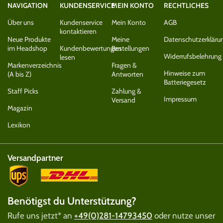
NAVIGATION
KUNDENSERVICE
MEIN KONTO
RECHTLICHES
Über uns
Kundenservice
Mein Konto
AGB
kontaktieren
Neue Produkte
Meine
Datenschutzerkläru
im Headshop
Kundenbewertungen
Bestellungen
Widerrufsbelehrung
lesen
Markenverzeichnis
Fragen &
Hinweise zum
(A bis Z)
Antworten
Batteriegesetz
Staff Picks
Zahlung &
Impressum
Versand
Magazin
Lexikon
Versandpartner
Benötigst du Unterstützung?
Rufe uns jetzt* an
+49(0)281-14793450
oder nutze unser