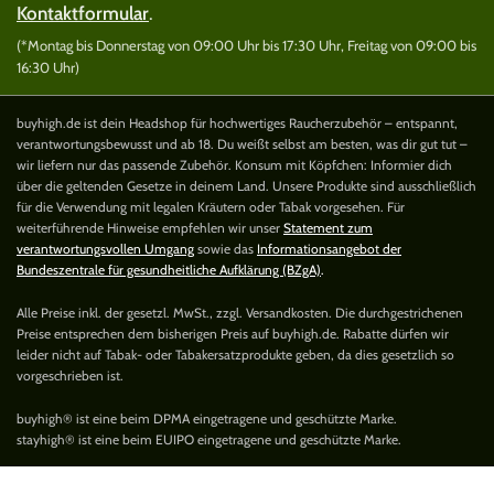
Kontaktformular
.
(*Montag bis Donnerstag von 09:00 Uhr bis 17:30 Uhr, Freitag von 09:00 bis
16:30 Uhr)
buyhigh.de ist dein Headshop für hochwertiges Raucherzubehör – entspannt,
verantwortungsbewusst und ab 18. Du weißt selbst am besten, was dir gut tut –
wir liefern nur das passende Zubehör. Konsum mit Köpfchen: Informier dich
über die geltenden Gesetze in deinem Land. Unsere Produkte sind ausschließlich
für die Verwendung mit legalen Kräutern oder Tabak vorgesehen. Für
weiterführende Hinweise empfehlen wir unser
Statement zum
verantwortungsvollen Umgang
sowie das
Informationsangebot der
Bundeszentrale für gesundheitliche Aufklärung (BZgA)
.
Alle Preise inkl. der gesetzl. MwSt., zzgl. Versandkosten. Die durchgestrichenen
Preise entsprechen dem bisherigen Preis auf buyhigh.de. Rabatte dürfen wir
leider nicht auf Tabak- oder Tabakersatzprodukte geben, da dies gesetzlich so
vorgeschrieben ist.
buyhigh® ist eine beim DPMA eingetragene und geschützte Marke.
stayhigh® ist eine beim EUIPO eingetragene und geschützte Marke.