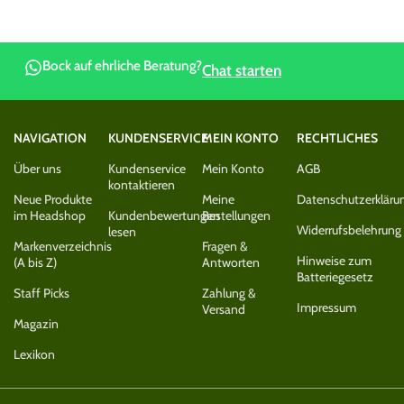
Bock auf ehrliche Beratung?
Chat starten
NAVIGATION
KUNDENSERVICE
MEIN KONTO
RECHTLICHES
Über uns
Kundenservice
Mein Konto
AGB
kontaktieren
Neue Produkte
Meine
Datenschutzerkläru
im Headshop
Kundenbewertungen
Bestellungen
Widerrufsbelehrung
lesen
Markenverzeichnis
Fragen &
Hinweise zum
(A bis Z)
Antworten
Batteriegesetz
Staff Picks
Zahlung &
Impressum
Versand
Magazin
Lexikon