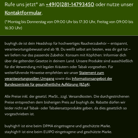
Rufe uns jetzt* an
+49(0)281-14793450
oder nutze unser
Kontaktformular
.
(*Montag bis Donnerstag von 09:00 Uhr bis 17:30 Uhr, Freitag von 09:00 bis
16:30 Uhr)
buyhigh.de ist dein Headshop für hochwertiges Raucherzubehör – entspannt,
verantwortungsbewusst und ab 18. Du weißt selbst am besten, was dir gut tut –
wir liefern nur das passende Zubehör. Konsum mit Köpfchen: Informier dich
über die geltenden Gesetze in deinem Land. Unsere Produkte sind ausschließlich
für die Verwendung mit legalen Kräutern oder Tabak vorgesehen. Für
weiterführende Hinweise empfehlen wir unser
Statement zum
verantwortungsvollen Umgang
sowie das
Informationsangebot der
Bundeszentrale für gesundheitliche Aufklärung (BZgA)
.
Alle Preise inkl. der gesetzl. MwSt., zzgl. Versandkosten. Die durchgestrichenen
Preise entsprechen dem bisherigen Preis auf buyhigh.de. Rabatte dürfen wir
leider nicht auf Tabak- oder Tabakersatzprodukte geben, da dies gesetzlich so
vorgeschrieben ist.
buyhigh® ist eine beim DPMA eingetragene und geschützte Marke.
stayhigh® ist eine beim EUIPO eingetragene und geschützte Marke.