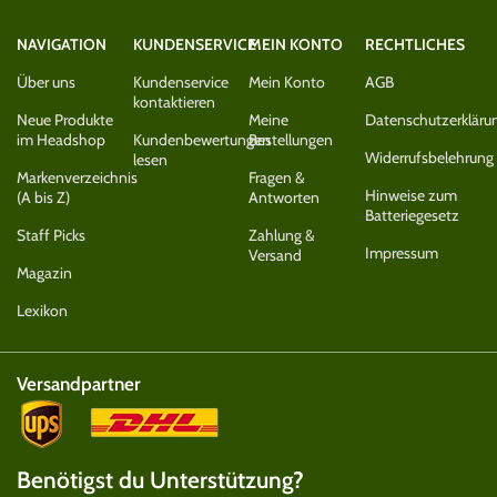
NAVIGATION
KUNDENSERVICE
MEIN KONTO
RECHTLICHES
Über uns
Kundenservice
Mein Konto
AGB
kontaktieren
Neue Produkte
Meine
Datenschutzerkläru
im Headshop
Kundenbewertungen
Bestellungen
Widerrufsbelehrung
lesen
Markenverzeichnis
Fragen &
Hinweise zum
(A bis Z)
Antworten
Batteriegesetz
Staff Picks
Zahlung &
Impressum
Versand
Magazin
Lexikon
Versandpartner
Benötigst du Unterstützung?