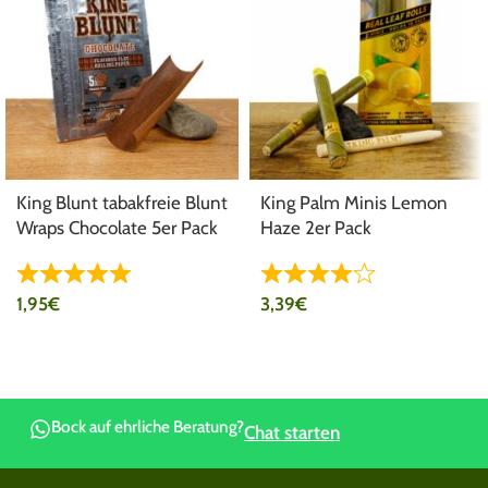
King Blunt tabakfreie Blunt
King Palm Minis Lemon
Wraps Chocolate 5er Pack
Haze 2er Pack
1,95
€
3,39
€
Bock auf ehrliche Beratung?
Chat starten