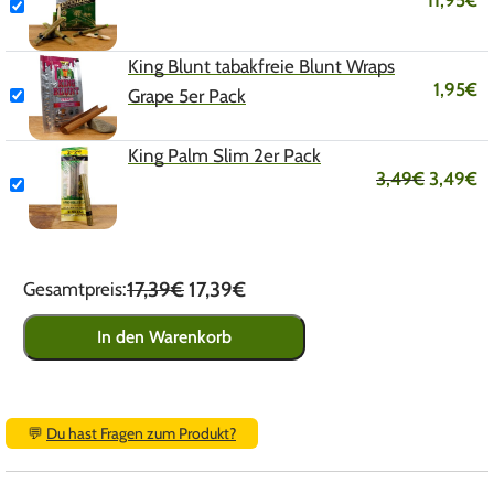
11,95
€
King Blunt tabakfreie Blunt Wraps
1,95
€
Grape 5er Pack
King Palm Slim 2er Pack
3,49
€
3,49
€
17,39€
17,39€
Gesamtpreis:
In den Warenkorb
💬
Du hast Fragen zum Produkt?