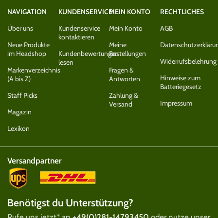
NAVIGATION
KUNDENSERVICE
MEIN KONTO
RECHTLICHES
Über uns
Kundenservice
Mein Konto
AGB
kontaktieren
Neue Produkte
Meine
Datenschutzerkläru
im Headshop
Kundenbewertungen
Bestellungen
Widerrufsbelehrung
lesen
Markenverzeichnis
Fragen &
Hinweise zum
(A bis Z)
Antworten
Batteriegesetz
Staff Picks
Zahlung &
Impressum
Versand
Magazin
Lexikon
Versandpartner
Benötigst du Unterstützung?
Rufe uns jetzt* an
+49(0)281-14793450
oder nutze unser