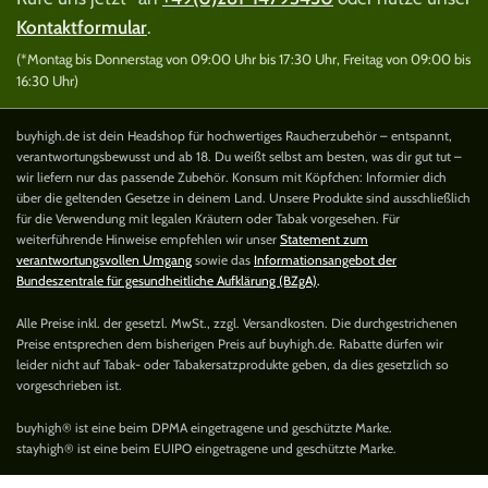
Kontaktformular
.
(*Montag bis Donnerstag von 09:00 Uhr bis 17:30 Uhr, Freitag von 09:00 bis
16:30 Uhr)
buyhigh.de ist dein Headshop für hochwertiges Raucherzubehör – entspannt,
verantwortungsbewusst und ab 18. Du weißt selbst am besten, was dir gut tut –
wir liefern nur das passende Zubehör. Konsum mit Köpfchen: Informier dich
über die geltenden Gesetze in deinem Land. Unsere Produkte sind ausschließlich
für die Verwendung mit legalen Kräutern oder Tabak vorgesehen. Für
weiterführende Hinweise empfehlen wir unser
Statement zum
verantwortungsvollen Umgang
sowie das
Informationsangebot der
Bundeszentrale für gesundheitliche Aufklärung (BZgA)
.
Alle Preise inkl. der gesetzl. MwSt., zzgl. Versandkosten. Die durchgestrichenen
Preise entsprechen dem bisherigen Preis auf buyhigh.de. Rabatte dürfen wir
leider nicht auf Tabak- oder Tabakersatzprodukte geben, da dies gesetzlich so
vorgeschrieben ist.
buyhigh® ist eine beim DPMA eingetragene und geschützte Marke.
stayhigh® ist eine beim EUIPO eingetragene und geschützte Marke.