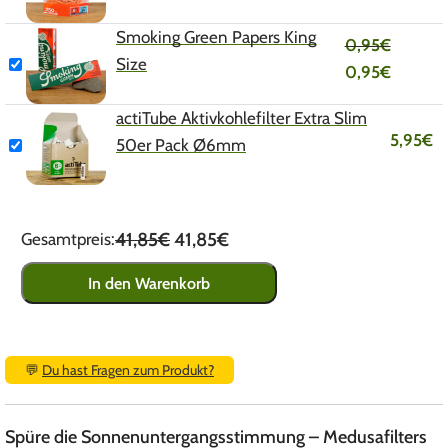
Smoking Green Papers King
0,95
€
Size
0,95
€
actiTube Aktivkohlefilter Extra Slim
5,95
€
50er Pack Ø6mm
41,85€
41,85€
Gesamtpreis:
In den Warenkorb
💬
Du hast Fragen zum Produkt?
Spüre die Sonnenuntergangsstimmung – Medusafilters