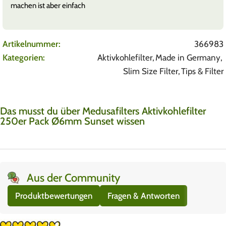
hervor. Man kann da ungelogen fast durchgucken. Man
sollte
Mehr anzeigen
Artikelnummer:
366983
Kategorien:
Aktivkohlefilter
,
Made in Germany
,
Slim Size Filter
,
Tips & Filter
Das musst du über Medusafilters Aktivkohlefilter
250er Pack Ø6mm Sunset wissen
Aus der Community
Produktbewertungen
Fragen & Antworten