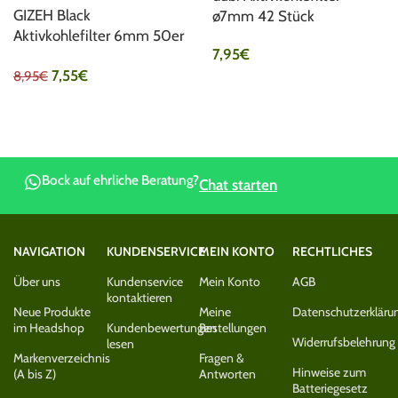
GIZEH Black
ø7mm 42 Stück
Aktivkohlefilter 6mm 50er
7,95
€
Pack
7,55
€
8,95
€
Bock auf ehrliche Beratung?
Chat starten
NAVIGATION
KUNDENSERVICE
MEIN KONTO
RECHTLICHES
Über uns
Kundenservice
Mein Konto
AGB
kontaktieren
Neue Produkte
Meine
Datenschutzerkläru
im Headshop
Kundenbewertungen
Bestellungen
Widerrufsbelehrung
lesen
Markenverzeichnis
Fragen &
Hinweise zum
(A bis Z)
Antworten
Batteriegesetz