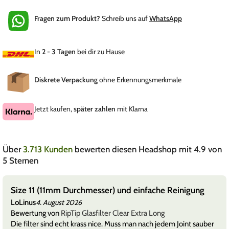
Fragen zum Produkt?
Schreib uns auf
WhatsApp
In
2 - 3 Tagen
bei dir zu Hause
Diskrete Verpackung
ohne Erkennungsmerkmale
Jetzt kaufen,
später zahlen
mit Klarna
Über
3.713 Kunden
bewerten diesen Headshop mit 4.9 von
5 Sternen
Wie dünn die einfach sind
Titus
4. August 2026
Bewertung von
Elements Phantom Papers King Size Slim
Die Papes sind echt brutal dünn und heben den Geschmack krass