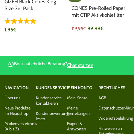
GIZEH Black Cones King
CONES Pre-Rolled Paper
Size 3er Pack
mit CTIP Aktivkohlefilter
King Size 500er Pack
89,99
€
119,95
€
1,95
€
Bock auf ehrliche Beratung?
Chat starten
NAVIGATION
KUNDENSERVICE
MEIN KONTO
RECHTLICHES
Über uns
Kundenservice
Mein Konto
AGB
kontaktieren
Neue Produkte
Meine
Datenschutzerkläru
im Headshop
Kundenbewertungen
Bestellungen
Widerrufsbelehrung
lesen
Markenverzeichnis
Fragen &
Hinweise zum
(A bis Z)
Antworten
Batteriegesetz