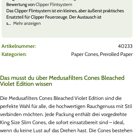
Bewertung von
Clipper Feuerzeuggas 300ml – pure Isobutane
Das Clipper Feuerzeuggas mit 300 ml Inhalt hat mich durch
seine zuverlässige Qualität überzeugt. Das Gas lässt sich
saub
Mehr anzeigen
Artikelnummer:
40233
Kategorien:
Paper Cones
,
Prerolled Paper
Das musst du über Medusafilters Cones Bleached
Violet Edition wissen
Die Medusafilters Cones Bleached Violet Edition sind die
perfekte Wahl für alle, die hochwertigen Rauchgenuss mit Stil
verbinden möchten. Jede Packung enthält drei vorgedrehte
King Size Slim Cones, die sofort einsatzbereit sind – ideal,
wenn du keine Lust auf das Drehen hast. Die Cones bestehen